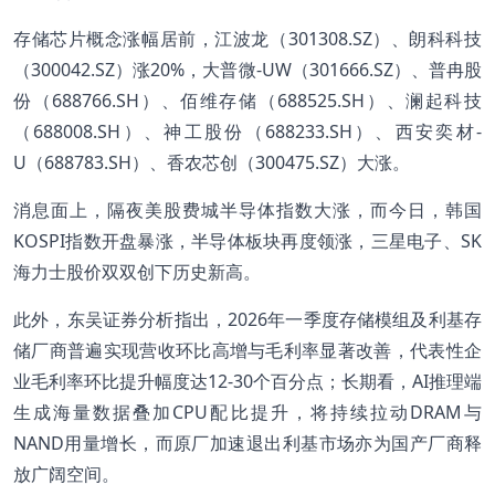
存储芯片概念涨幅居前，江波龙（301308.SZ）、朗科科技
（300042.SZ）涨20%，大普微-UW（301666.SZ）、普冉股
份（688766.SH）、佰维存储（688525.SH）、澜起科技
（688008.SH）、神工股份（688233.SH）、西安奕材-
U（688783.SH）、香农芯创（300475.SZ）大涨。
消息面上，隔夜美股费城半导体指数大涨，而今日，韩国
KOSPI指数开盘暴涨，半导体板块再度领涨，三星电子、SK
海力士股价双双创下历史新高。
此外，东吴证券分析指出，2026年一季度存储模组及利基存
储厂商普遍实现营收环比高增与毛利率显著改善，代表性企
业毛利率环比提升幅度达12-30个百分点；长期看，AI推理端
生成海量数据叠加CPU配比提升，将持续拉动DRAM与
NAND用量增长，而原厂加速退出利基市场亦为国产厂商释
放广阔空间。