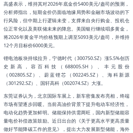
高盛表示，维持其对2026年底金价5400美元/盎司的预测，
分析师指出，短期金价仍面临地缘局势和金融市场波动的下
行风险，但中期上行逻辑未变，支撑来自央行购金、投机仓
位正常化以及美联储未来的降息。美国银行继续唱多黄金，
将2026年黄金平均价格预期上调至5093美元/盎司，并维持
12个月目标价6000美元。
锂电池板块持续拉升，宁德时代（300750.SZ）涨5.5%创历
史新高，容百科技（688005.SH）、丰元股份
（002805.SZ）、蔚蓝锂芯（002245.SZ）、海科新源
（301292.SZ）、国轩高科（002074.SZ）大涨。
东莞证券认为，北京国际车展上，新车密集发布亮相，终端
市场有望逐步回暖。当前高油价背景下提升电动车经济性，
电动化趋势更加鲜明。储能保持供需两旺，国内新型储能容
量电价补偿政策鼓励。近日出台的《关于更高水平更高质量
做好节能降碳工作的意见》，提出大力发展新型储能，海外