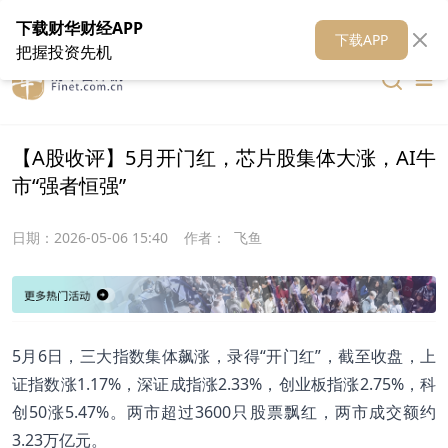
在线客服
关于我们
财华证券
公关
财华媒体矩阵
财华智库
下载财华财经APP
下载APP
把握投资先机
【A股收评】5月开门红，芯片股集体大涨，AI牛
市“强者恒强”
日期：
2026-05-06 15:40
作者：
飞鱼
5月6日，三大指数集体飙涨，录得“开门红”，截至收盘，上
证指数涨1.17%，深证成指涨2.33%，创业板指涨2.75%，科
创50涨5.47%。两市超过3600只股票飘红，两市成交额约
3.23万亿元。