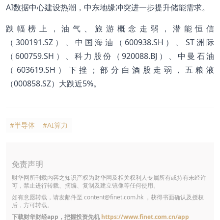
AI数据中心建设热潮，中东地缘冲突进一步提升储能需求。
跌幅榜上，油气、旅游概念走弱，潜能恒信
（300191.SZ）、中国海油（600938.SH）、ST洲际
（600759.SH）、科力股份（920088.BJ）、中曼石油
（603619.SH）下挫；部分白酒股走弱，五粮液
（000858.SZ）大跌近5%。
#半导体
#AI算力
免责声明
财华网所刊载内容之知识产权为财华网及相关权利人专属所有或持有未经许
可，禁止进行转载、摘编、复制及建立镜像等任何使用。
如有意愿转载，请发邮件至
content@finet.com.hk
，获得书面确认及授权
后，方可转载。
下载财华财经app，把握投资先机
https://www.finet.com.cn/app