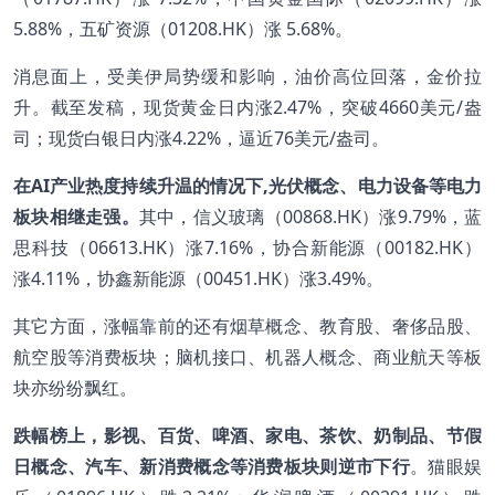
5.88%，五矿资源（01208.HK）涨 5.68%。
消息面上，受美伊局势缓和影响，油价高位回落，金价拉
升。截至发稿，现货黄金日内涨2.47%，突破4660美元/盎
司；现货白银日内涨4.22%，逼近76美元/盎司。
在AI产业热度持续升温的情况下,光伏概念、电力设备等电力
板块相继走强。
其中，信义玻璃（00868.HK）涨9.79%，蓝
思科技（06613.HK）涨7.16%，协合新能源（00182.HK）
涨4.11%，协鑫新能源（00451.HK）涨3.49%。
其它方面，涨幅靠前的还有烟草概念、教育股、奢侈品股、
航空股等消费板块；脑机接口、机器人概念、商业航天等板
块亦纷纷飘红。
跌幅榜上，影视、百货、啤酒、家电、茶饮、奶制品、节假
日概念、汽车、新消费概念等消费板块则逆市下行
。猫眼娱