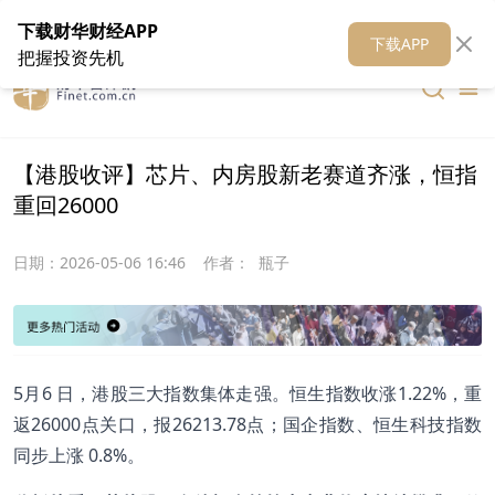
在线客服
关于我们
财华证券
公关
财华媒体矩阵
财华智库
下载财华财经APP
下载APP
把握投资先机
【港股收评】芯片、内房股新老赛道齐涨，恒指
重回26000
日期：
2026-05-06 16:46
作者：
瓶子
5月6 日，港股三大指数集体走强。恒生指数收涨1.22%，重
返26000点关口，报26213.78点；国企指数、恒生科技指数
同步上涨 0.8%。