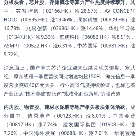
分板块看，芯片股、存储概念等算力产业热度持续攀升
。其
中，芯智控股（02166.HK）涨28.57%，AV CONCEPT
HOLD（00595.HK）涨19.46%，澜起科技（06809.HK）涨
16.78%，兆易创新（03986.HK）涨14.48%，华虹半导体
（01347.HK）涨9.33%，壁仞科技（06082.HK）涨8.51%，
ASMPT（00522.HK）涨6.31%，中芯国际（00981.HK）涨
5.72%。
消息面上，国产算力芯片企业迎来业绩兑现关键期。寒武
纪、摩尔线程一季度营收同比增速均超150%，海光信息一季
度营收突破40亿元大关，行业高景气度持续验证，也标志着
产业正从“技术突破”阶段向“规模化商业落地”阶段跨越。
内房股、物管股、建材水泥股等地产相关板块集体活跃
。成
分股中，越秀地产（00123.HK）涨8.01%，中国金茂
（00817.HK）涨7.74%，建发国际集团（01908.HK）涨
7.26%，中国海外发展（00688.HK）涨7.01%，华润置地