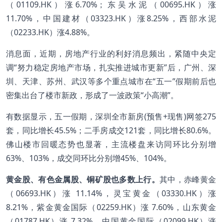
（01109.HK）涨6.70%；东吴水泥（00695.HK）涨
11.70%，中国建材（03323.HK）涨8.25%，西部水泥
（02233.HK）涨4.88%。
消息面，近期，房地产行业的利好消息频出，紧随中央定
调“努力稳定房地产市场，扎实推进城市更新”后，广州、深
圳、天津、苏州、武汉等多个重点城市在“五一”假期前后也
密集出台了楼市新政，形成了一波政策“小高潮”。
有数据显示，五一假期，深圳全市新房(预售+现售)网签275
套，同比增长45.5%；二手房成交121套，同比增长80.6%。
佛山楼市回暖态势也显著，主流楼盘来访同环比分别增
63%、103%，成交同环比分别增45%、104%。
黄金股、有色金属股、铜矿股也多数上行。
其中，赤峰黄金
（06693.HK）涨 11.14%，灵宝黄金（03330.HK）涨
8.21%，紫金黄金国际（02259.HK）涨 7.60%，山东黄金
（01787.HK）涨 7.32%，中国黄金国际（02099.HK）涨