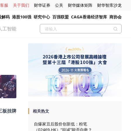
客服
关于我们
财华证券
公关
财华媒体矩阵
财华智库沙龙
股解码
港股100强
研究中心
百强联盟
CAGA香港经济智库
商协会
人工智能
三板挂牌
相关热文
自爆家丑后股价创新低：粉笔
（02469.HK）“坦诚”能否自救？