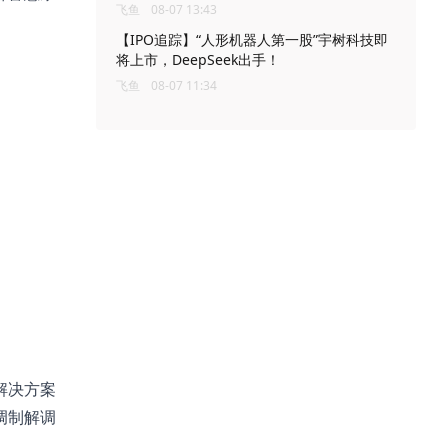
飞鱼
08-07 13:43
【IPO追踪】“人形机器人第一股”宇树科技即
将上市，DeepSeek出手！
飞鱼
08-07 11:34
解决方案
调制解调