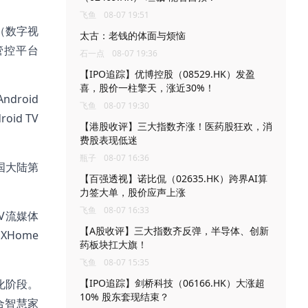
飞鱼
08-07 19:51
（数字视
太古：老钱的体面与烦恼
管控平台
石一点
08-07 19:36
【IPO追踪】优博控股（08529.HK）发盈
喜，股价一柱擎天，涨近30%！
roid
飞鱼
08-07 19:30
id TV
【港股收评】三大指数齐涨！医药股狂欢，消
费股表现低迷
瓶子
08-07 16:36
国大陆第
【百强透视】诺比侃（02635.HK）跨界AI算
力签大单，股价应声上涨
飞鱼
08-07 16:33
V流媒体
【A股收评】三大指数齐反弹，半导体、创新
Home
药板块扛大旗！
飞鱼
08-07 15:35
化阶段。
【IPO追踪】剑桥科技（06166.HK）大涨超
10% 股东套现结束？
合智慧家