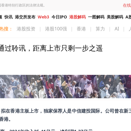
在线
国香港特别行政区的法律法规。
频
快讯
港交所发布
Web3
今日IPO
港股解码
一图解码
美股解码
A
热搜：
港股投资
|
港股100强
|
香港
|
算力
|
AI
|
通过聆讯，距离上市只剩一步之遥
，拟在香港主板上市，独家保荐人是中信建投国际。公司曾在新
道香港。