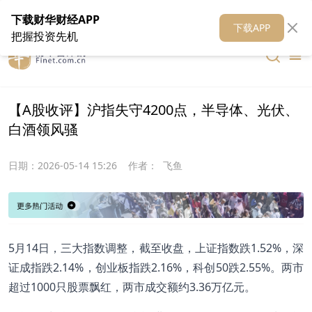
在线客服
关于我们
财华证券
公关
财华媒体矩阵
财华智库
下载财华财经APP
下载APP
把握投资先机
【A股收评】沪指失守4200点，半导体、光伏、
白酒领风骚
日期：
2026-05-14 15:26
作者：
飞鱼
5月14日，三大指数调整，截至收盘，上证指数跌1.52%，深
证成指跌2.14%，创业板指跌2.16%，科创50跌2.55%。两市
超过1000只股票飘红，两市成交额约3.36万亿元。