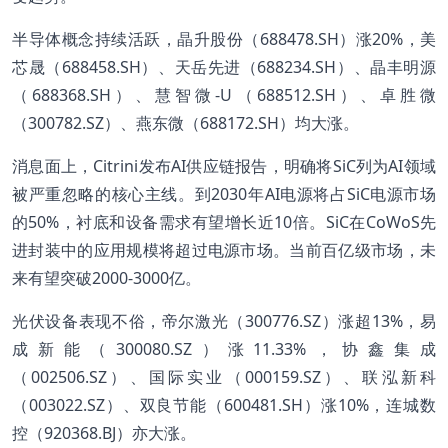
半导体概念持续活跃，晶升股份（688478.SH）涨20%，美
芯晟（688458.SH）、天岳先进（688234.SH）、晶丰明源
（688368.SH）、慧智微-U（688512.SH）、卓胜微
（300782.SZ）、燕东微（688172.SH）均大涨。
消息面上，Citrini发布AI供应链报告，明确将SiC列为AI领域
被严重忽略的核心主线。到2030年AI电源将占SiC电源市场
的50%，衬底和设备需求有望增长近10倍。SiC在CoWoS先
进封装中的应用规模将超过电源市场。当前百亿级市场，未
来有望突破2000-3000亿。
光伏设备表现不俗，帝尔激光（300776.SZ）涨超13%，易
成新能（300080.SZ）涨11.33%，协鑫集成
（002506.SZ）、国际实业（000159.SZ）、联泓新科
（003022.SZ）、双良节能（600481.SH）涨10%，连城数
控（920368.BJ）亦大涨。