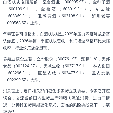
白酒板块涨幅居前，皇台酒业（000995.SZ）、金种子酒
（600199.SH）、金徽酒（603919.SH）、今世缘
（603369.SH）、迎驾贡酒（603198.SH）、泸州老窖
（000568.SZ）上涨。
华泰证券研报指出，白酒板块经过2025年压力深度释放后蓄
势触底，2026年第一季度板块营收、利润增速降幅环比大幅
收窄，行业筑底迹象显现。
养殖业概念走强，立华股份（300761.SZ）涨超11%，天邦
食品（002124.SZ）、天域生物（603717.SH）、神农集团
（605296.SH）、巨星农牧（603477.SH）、圣农发展
（002299.SZ）大涨。
消息面上，近日相关部门召集多家猪企及协会、专家召开座
谈会，交流当前国内生猪生产和猪肉流通消费、进出口情
况，分析我国猪周期变化形式、面临的风险挑战及下一步演
变趋势。