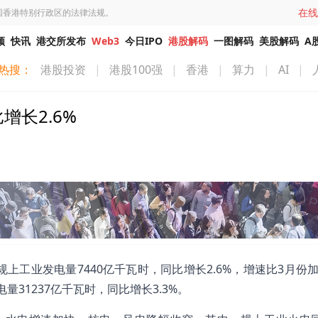
在线
国香港特别行政区的法律法规。
频
快讯
港交所发布
Web3
今日IPO
港股解码
一图解码
美股解码
A
热搜：
港股投资
|
港股100强
|
香港
|
算力
|
AI
|
长2.6%
上工业发电量7440亿千瓦时，同比增长2.6%，增速比3月份加快
量31237亿千瓦时，同比增长3.3%。