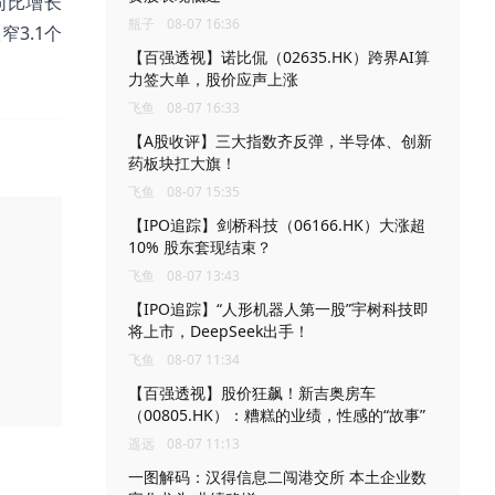
同比增长
瓶子
08-07 16:36
窄3.1个
【百强透视】诺比侃（02635.HK）跨界AI算
力签大单，股价应声上涨
飞鱼
08-07 16:33
【A股收评】三大指数齐反弹，半导体、创新
药板块扛大旗！
飞鱼
08-07 15:35
【IPO追踪】剑桥科技（06166.HK）大涨超
10% 股东套现结束？
飞鱼
08-07 13:43
【IPO追踪】“人形机器人第一股”宇树科技即
将上市，DeepSeek出手！
飞鱼
08-07 11:34
【百强透视】股价狂飙！新吉奥房车
（00805.HK）：糟糕的业绩，性感的“故事”
遥远
08-07 11:13
一图解码：汉得信息二闯港交所 本土企业数