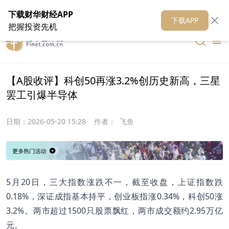
在线客服
关于我们
财华证券
公关
财华媒体矩阵
财华智库
下载财华财经APP
下载APP
把握投资先机
【A股收评】科创50再涨3.2%创历史新高，三星
罢工引爆半导体
日期：
2026-05-20 15:28
作者：
飞鱼
5月20日，三大指数涨跌不一，截至收盘，上证指数跌
0.18%，深证成指基本持平，创业板指涨0.34%，科创50涨
3.2%。两市超过1500只股票飘红，两市成交额约2.95万亿
元。