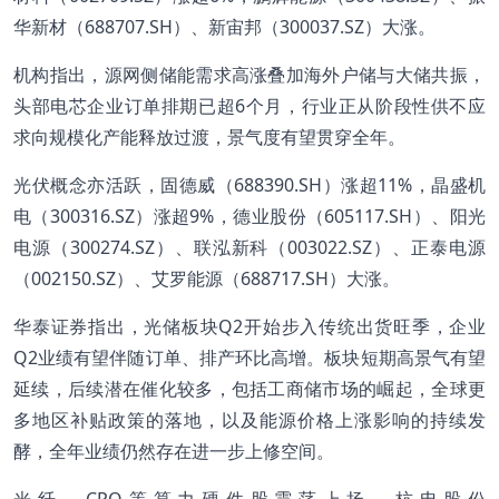
华新材（688707.SH）、新宙邦（300037.SZ）大涨。
机构指出，源网侧储能需求高涨叠加海外户储与大储共振，
头部电芯企业订单排期已超6个月，行业正从阶段性供不应
求向规模化产能释放过渡，景气度有望贯穿全年。
光伏概念亦活跃，固德威（688390.SH）涨超11%，晶盛机
电（300316.SZ）涨超9%，德业股份（605117.SH）、阳光
电源（300274.SZ）、联泓新科（003022.SZ）、正泰电源
（002150.SZ）、艾罗能源（688717.SH）大涨。
华泰证券指出，光储板块Q2开始步入传统出货旺季，企业
Q2业绩有望伴随订单、排产环比高增。板块短期高景气有望
延续，后续潜在催化较多，包括工商储市场的崛起，全球更
多地区补贴政策的落地，以及能源价格上涨影响的持续发
酵，全年业绩仍然存在进一步上修空间。
光纤、CPO等算力硬件股震荡上扬，杭电股份