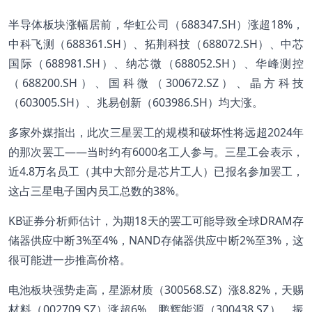
半导体板块涨幅居前，华虹公司（688347.SH）涨超18%，
中科飞测（688361.SH）、拓荆科技（688072.SH）、中芯
国际（688981.SH）、纳芯微（688052.SH）、华峰测控
（688200.SH）、国科微（300672.SZ）、晶方科技
（603005.SH）、兆易创新（603986.SH）均大涨。
多家外媒指出，此次三星罢工的规模和破坏性将远超2024年
的那次罢工——当时约有6000名工人参与。三星工会表示，
近4.8万名员工（其中大部分是芯片工人）已报名参加罢工，
这占三星电子国内员工总数的38%。
KB证券分析师估计，为期18天的罢工可能导致全球DRAM存
储器供应中断3%至4%，NAND存储器供应中断2%至3%，这
很可能进一步推高价格。
电池板块强势走高，星源材质（300568.SZ）涨8.82%，天赐
材料（002709.SZ）涨超6%，鹏辉能源（300438.SZ）、振