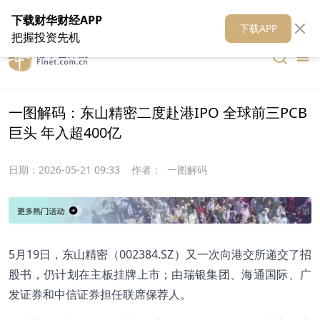
在线客服
关于我们
财华证券
公关
财华媒体矩阵
财华智库
下载财华财经APP
下载APP
把握投资先机
一图解码：东山精密二度赴港IPO 全球前三PCB
巨头 年入超400亿
日期：
2026-05-21 09:33
作者：
一图解码
5月19日，东山精密（002384.SZ）又一次向港交所递交了招
股书，仍计划在主板挂牌上市；由瑞银集团、海通国际、广
发证券和中信证券担任联席保荐人。