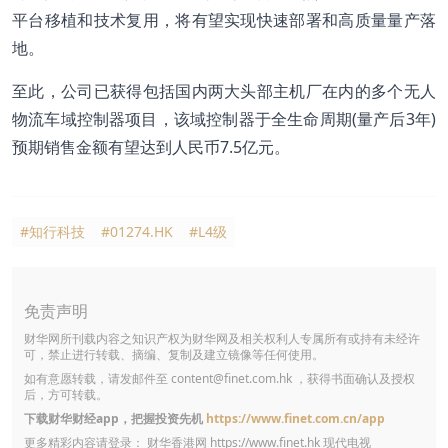
平台移植和技术复用，将有望实现快速部署和高质量量产落
地。
至此，公司已获得包括国内两大头部主机厂在内的多个无人
物流车域控制器项目，该域控制器于全生命周期(量产后3年)
预期销售金额有望达到人民币7.5亿元。
#知行科技
#01274.HK
#L4级
免责声明
财华网所刊载内容之知识产权为财华网及相关权利人专属所有或持有未经许
可，禁止进行转载、摘编、复制及建立镜像等任何使用。
如有意愿转载，请发邮件至
content@finet.com.hk
，获得书面确认及授权
后，方可转载。
下载财华财经app，把握投资先机
https://www.finet.com.cn/app
更多精彩内容请登录： 财华香港网
https://www.finet.hk
现代电视