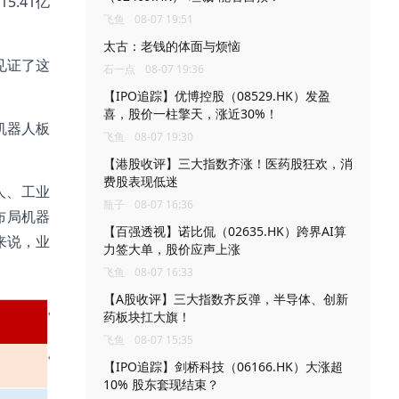
5.41亿
飞鱼
08-07 19:51
太古：老钱的体面与烦恼
见证了这
石一点
08-07 19:36
【IPO追踪】优博控股（08529.HK）发盈
喜，股价一柱擎天，涨近30%！
机器人板
飞鱼
08-07 19:30
【港股收评】三大指数齐涨！医药股狂欢，消
费股表现低迷
人、工业
瓶子
08-07 16:36
布局机器
【百强透视】诺比侃（02635.HK）跨界AI算
来说，业
力签大单，股价应声上涨
飞鱼
08-07 16:33
【A股收评】三大指数齐反弹，半导体、创新
药板块扛大旗！
飞鱼
08-07 15:35
【IPO追踪】剑桥科技（06166.HK）大涨超
10% 股东套现结束？