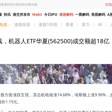
在线
国香港特别行政区的法律法规。
频
快讯
港交所发布
Web3
今日IPO
港股解码
一图解码
美股解码
A
热搜：
港股投资
|
港股100强
|
香港
|
算力
|
AI
|
，机器人ETF华夏(562500)成交额超18亿
0)成分股方面涨跌互现，昊志机电领涨14.68%，埃斯顿上涨9.96%
价1.19元。