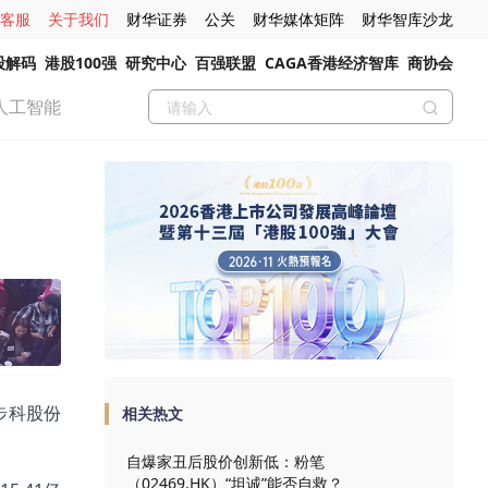
客服
关于我们
财华证券
公关
财华媒体矩阵
财华智库沙龙
股解码
港股100强
研究中心
百强联盟
CAGA香港经济智库
商协会
人工智能
，步科股份
相关热文
自爆家丑后股价创新低：粉笔
（02469.HK）“坦诚”能否自救？