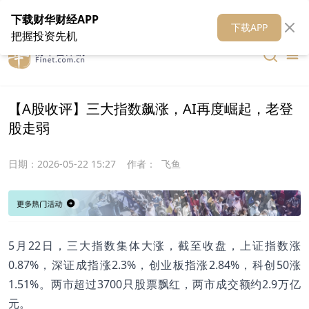
在线客服
关于我们
财华证券
公关
财华媒体矩阵
财华智库
下载财华财经APP
下载APP
把握投资先机
【A股收评】三大指数飙涨，AI再度崛起，老登
股走弱
日期：
2026-05-22 15:27
作者：
飞鱼
5月22日，三大指数集体大涨，截至收盘，上证指数涨
0.87%，深证成指涨2.3%，创业板指涨2.84%，科创50涨
1.51%。两市超过3700只股票飘红，两市成交额约2.9万亿
元。