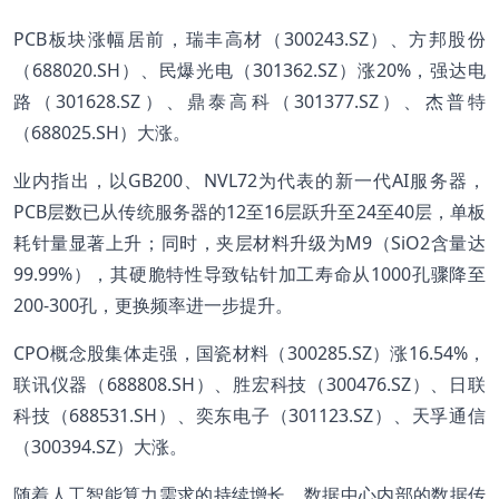
PCB板块涨幅居前，瑞丰高材（300243.SZ）、方邦股份
（688020.SH）、民爆光电（301362.SZ）涨20%，强达电
路（301628.SZ）、鼎泰高科（301377.SZ）、杰普特
（688025.SH）大涨。
业内指出，以GB200、NVL72为代表的新一代AI服务器，
PCB层数已从传统服务器的12至16层跃升至24至40层，单板
耗针量显著上升；同时，夹层材料升级为M9（SiO2含量达
99.99%），其硬脆特性导致钻针加工寿命从1000孔骤降至
200-300孔，更换频率进一步提升。
CPO概念股集体走强，国瓷材料（300285.SZ）涨16.54%，
联讯仪器（688808.SH）、胜宏科技（300476.SZ）、日联
科技（688531.SH）、奕东电子（301123.SZ）、天孚通信
（300394.SZ）大涨。
随着人工智能算力需求的持续增长，数据中心内部的数据传