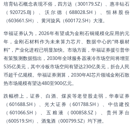
培育钻石概念表现不俗，四方达（300179.SZ）、惠丰钻石
（920725.BJ）、沃尔德（688028.SH）、恒林股份
（603661.SH）、黄河旋风（600172.SH）大涨。
华福证券认为，2026年有望成为金刚石铜规模化应用的元
年，金刚石材料作为未来算力芯片、数据中心的“终极材
料”，产业化进程已明显加快。市场方面，华福证券援引普华
有策预测数据指出，2030年全球服务器液冷市场空间将增至
535亿美元，其中冷板市场空间有望达230亿美元，折合人民
币超千亿规模。华福证券测算，2030年AI芯片领域金刚石散
热市场规模有望达480至900亿元。
跌幅榜上，证券、白酒、煤炭等老登股走弱，华泰证券
（601688.SH）、光大证券（601788.SH）、中信建投
（601066.SH）、五粮液（000858.SZ）、贵州茅台
（600519.SH）、酒鬼酒（000799.SZ）均下挫。