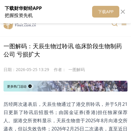
在线客服
关于我们
财华证券
公关
财华媒体矩阵
财华智库
下载财华财经APP
下载APP
把握投资先机
一图解码：天辰生物过聆讯 临床阶段生物制药
公司 亏损扩大
日期：
2026-05-25 13:29
作者：
一图解码
历经两次递表后，天辰生物通过了港交所聆讯，并于5月21
日更新了聆讯后招股书；由国金证券(香港)担任独家保荐
人。据港交所资料显示，天辰生物曾于2025年8月向港交所
递表，但以失效告终；2026年2月25日二次递表，直至近日