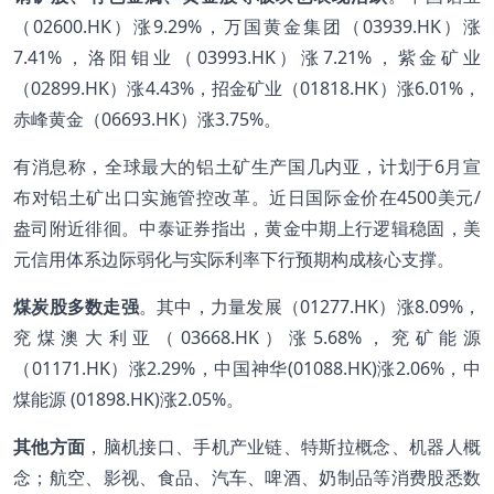
（02600.HK）涨9.29%，万国黄金集团（03939.HK）涨
7.41%，洛阳钼业（03993.HK）涨7.21%，紫金矿业
（02899.HK）涨4.43%，招金矿业（01818.HK）涨6.01%，
赤峰黄金（06693.HK）涨3.75%。
有消息称，全球最大的铝土矿生产国几内亚，计划于6月宣
布对铝土矿出口实施管控改革。近日国际金价在4500美元/
盎司附近徘徊。中泰证券指出，黄金中期上行逻辑稳固，美
元信用体系边际弱化与实际利率下行预期构成核心支撑。
煤炭股多数走强
。其中，力量发展（01277.HK）涨8.09%，
兖煤澳大利亚（03668.HK）涨5.68%，兖矿能源
（01171.HK）涨2.29%，中国神华(01088.HK)涨2.06%，中
煤能源 (01898.HK)涨2.05%。
其他方面
，脑机接口、手机产业链、特斯拉概念、机器人概
念；航空、影视、食品、汽车、啤酒、奶制品等消费股悉数