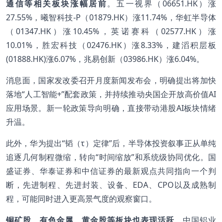
通信等相关板块涨幅居前
。五一视界（06651.HK）涨
27.55%，曦智科技-P（01879.HK）涨11.74%，华虹半导体
（01347.HK）涨10.45%，英诺赛科（02577.HK）涨
10.01%，胜宏科技（02476.HK）涨8.33%，建滔积层板
(01888.HK)涨6.07%，兆易创新（03986.HK）涨6.04%。
消息面，国家发改委召开月度新闻发布会，明确提出将加快
落地“人工智能+”配套政策，并持续推动央国企开放高价值AI
应用场景。新一轮政策导向明确，直接带动港股AI板块情绪
升温。
此外，华为提出“韬（τ）定律”后，半导体投资叙事正从单纯
追逐几何制程微缩，转向“时间缩放”和系统级协同优化。国
盛证券、华泰证券和中信证券的最新观点共同指向一个判
断，先进制程、先进封装、设备、EDA、CPO以及成熟制
程，可能同时进入更高景气度的观察窗口。
铜矿股、有色金属、黄金股等板块也表现活跃
。中国铝业