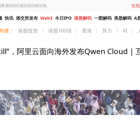
在线
国香港特别行政区的法律法规。
频
快讯
港交所发布
Web3
今日IPO
港股解码
一图解码
美股解码
A
热搜：
港股投资
|
港股100强
|
香港
|
算力
|
AI
|
”，阿里云面向海外发布Qwen Cloud | 