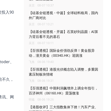
吴言
08-07 10:37
投入90
【硅基全链透视・中篇】全球硅料格局，国内
外厂商对比
吴言
08-07 10:21
【硅基全链透视・开篇】石英砂到晶圆：AI算
力背后看不见的基石
吴言
08-07 10:11
【百强透视】国际金价强劲反弹！黄金股异
动，潼关黄金（00340.HK）迎跳涨
oder、
飞鱼
08-06 19:40
【百强透视】港股光伏概念陷入调整，多重因
素压制板块情绪
。前不久，
飞鱼
08-06 19:31
【百强透视】中期利润飙增并上调全年指引，
百济神州（06160.HK）震荡微涨
腾讯、网
明羲
08-06 19:26
【港股收评】三大指数集体下挫！汽车产业、