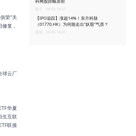
科网股跌幅居前
瓶子
08-06 16:51
俱荣”关
【IPO追踪】涨超14%！东方科脉
（01770.HK）为何能走出“妖股”气质？
启修复，
遥远
08-06 16:31
全球云厂
TF华夏
恒生互联
TF联接