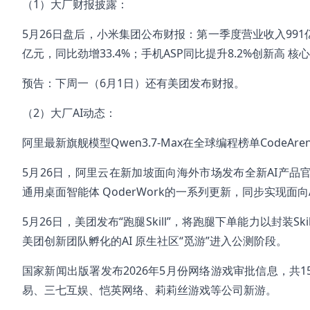
（1）大厂财报披露：
5月26日盘后，小米集团公布财报：第一季度营业收入991
亿元，同比劲增33.4%；手机ASP同比提升8.2%创新高 
预告：下周一（6月1日）还有美团发布财报。
（2）大厂AI动态：
阿里最新旗舰模型Qwen3.7-Max在全球编程榜单CodeAr
5月26日，阿里云在新加坡面向海外市场发布全新AI产品官网Qw
通用桌面智能体 QoderWork的一系列更新，同步实现面向
5月26日，美团发布“跑腿Skill”，将跑腿下单能力以封装
美团创新团队孵化的AI 原生社区“觅游”进入公测阶段。
国家新闻出版署发布2026年5月份网络游戏审批信息，共1
易、三七互娱、恺英网络、莉莉丝游戏等公司新游。