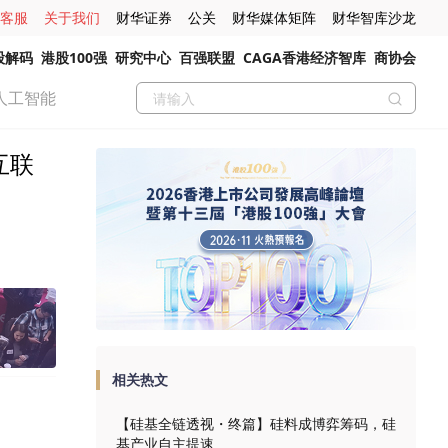
客服
关于我们
财华证券
公关
财华媒体矩阵
财华智库沙龙
股解码
港股100强
研究中心
百强联盟
CAGA香港经济智库
商协会
人工智能
互联
相关热文
【硅基全链透视・终篇】硅料成博弈筹码，硅
基产业自主提速