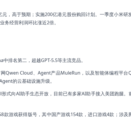
亿元，高于预期；实施200亿港元股份购回计划。一季度小米研发
核心业务经营利润环比涨近2倍。
ena中排名第二，超越GPT-5.5等主流竞品。
en Cloud、Agent产品MuleRun，以及智能体编程平台Q
Agent的云基础设施升级。
Skill形式向AI助手生态开放，目前已有多家AI助手接入美团跑腿
58款游戏获得版号，其中国产游戏154款，进口游戏4款；涉及