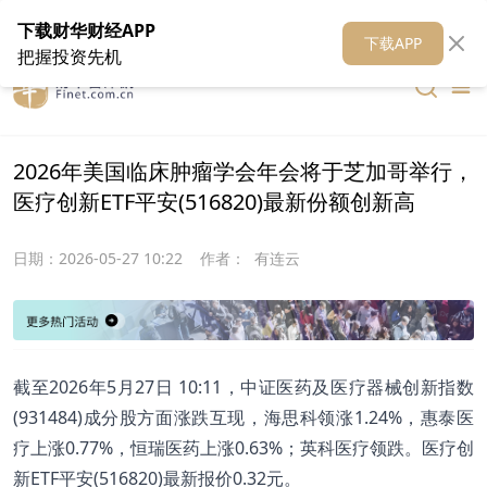
在线客服
关于我们
财华证券
公关
财华媒体矩阵
财华智库
下载财华财经APP
下载APP
把握投资先机
2026年美国临床肿瘤学会年会将于芝加哥举行，
医疗创新ETF平安(516820)最新份额创新高
日期：
2026-05-27 10:22
作者：
有连云
截至2026年5月27日 10:11，中证医药及医疗器械创新指数
(931484)成分股方面涨跌互现，海思科领涨1.24%，惠泰医
疗上涨0.77%，恒瑞医药上涨0.63%；英科医疗领跌。医疗创
新ETF平安(516820)最新报价0.32元。