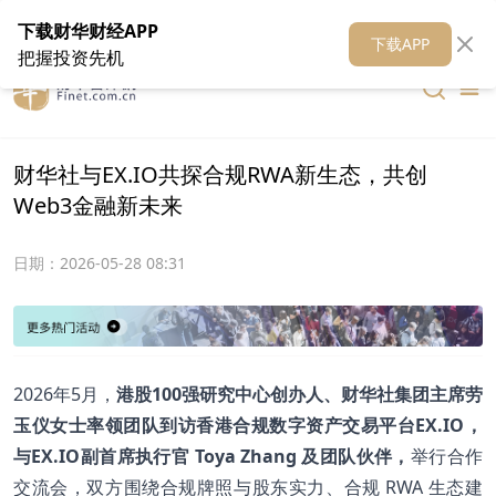
在线客服
关于我们
财华证券
公关
财华媒体矩阵
财华智库
下载财华财经APP
下载APP
把握投资先机
财华社与EX.IO共探合规RWA新生态，共创
Web3金融新未来
日期：
2026-05-28 08:31
2026年5月，
港股100强研究中心创办人、财华社集团主席劳
玉仪女士率领团队到访香港合规数字资产交易平台EX.IO，
与EX.IO副首席执行官 Toya Zhang 及团队伙伴，
举行合作
交流会，双方围绕合规牌照与股东实力、合规 RWA 生态建