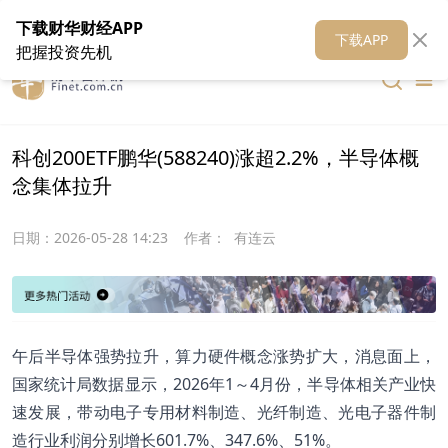
在线客服
关于我们
财华证券
公关
财华媒体矩阵
财华智库
下载财华财经APP
下载APP
把握投资先机
科创200ETF鹏华(588240)涨超2.2%，半导体概
念集体拉升
日期：
2026-05-28 14:23
作者：
有连云
午后半导体强势拉升，算力硬件概念涨势扩大，消息面上，
国家统计局数据显示，2026年1～4月份，半导体相关产业快
速发展，带动电子专用材料制造、光纤制造、光电子器件制
造行业利润分别增长601.7%、347.6%、51%。