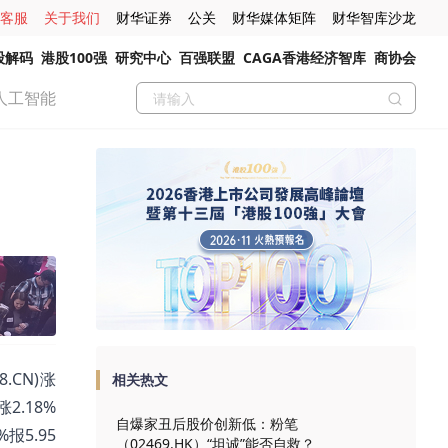
客服
关于我们
财华证券
公关
财华媒体矩阵
财华智库沙龙
股解码
港股100强
研究中心
百强联盟
CAGA香港经济智库
商协会
人工智能
.CN)涨
相关热文
涨2.18%
自爆家丑后股价创新低：粉笔
%报5.95
（02469.HK）“坦诚”能否自救？