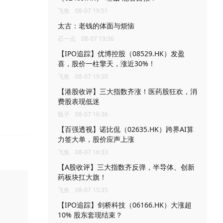
飞鱼
08-07 19:51
太古：老钱的体面与烦恼
石一点
08-07 19:36
【IPO追踪】优博控股（08529.HK）发盈
喜，股价一柱擎天，涨近30%！
飞鱼
08-07 19:30
【港股收评】三大指数齐涨！医药股狂欢，消
费股表现低迷
瓶子
08-07 16:36
【百强透视】诺比侃（02635.HK）跨界AI算
力签大单，股价应声上涨
飞鱼
08-07 16:33
【A股收评】三大指数齐反弹，半导体、创新
药板块扛大旗！
飞鱼
08-07 15:35
【IPO追踪】剑桥科技（06166.HK）大涨超
10% 股东套现结束？