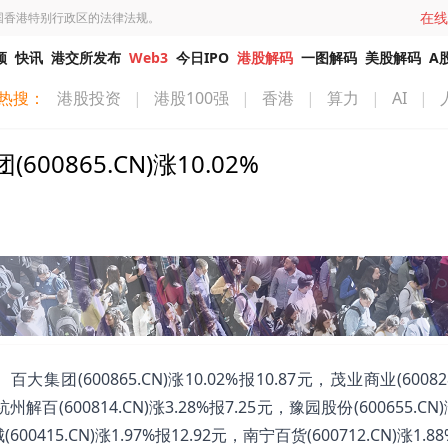
在线
国香港特别行政区的法律法规。
频
快讯
港交所发布
Web3
今日IPO
港股解码
一图解码
美股解码
A
热搜：
港股投资
|
港股100强
|
香港
|
算力
|
AI
|
865.CN)涨10.02%
600865.CN)涨10.02%报10.87元，茂业商业(600828
杭州解百(600814.CN)涨3.28%报7.25元，豫园股份(600655.CN)
00415.CN)涨1.97%报12.92元，南宁百货(600712.CN)涨1.88