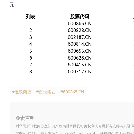
元。
列表
股票代码
1
600865.CN
2
600828.CN
3
002187.CN
4
600814.CN
5
600655.CN
6
600628.CN
7
600415.CN
8
600712.CN
#退税商店
#百大集团
#600865.CN
免责声明
财华网所刊载内容之知识产权为财华网及相关权利人专属所有或持有未经许
如有意愿转载，请发邮件至
content@finet.com.hk
，获得书面确认及授权