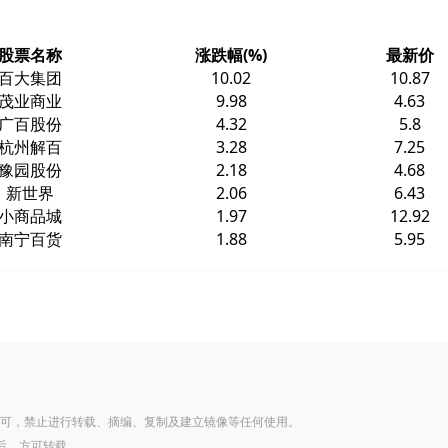
股票名称
涨跌幅(%)
最新价
百大集团
10.02
10.87
茂业商业
9.98
4.63
广百股份
4.32
5.8
杭州解百
3.28
7.25
豫园股份
2.18
4.68
新世界
2.06
6.43
小商品城
1.97
12.92
南宁百货
1.88
5.95
可，禁止进行转载、摘编、复制及建立镜像等任何使用。
后，方可转载。