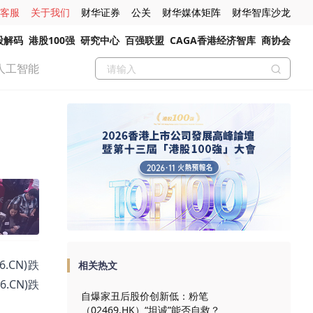
客服
关于我们
财华证券
公关
财华媒体矩阵
财华智库沙龙
股解码
港股100强
研究中心
百强联盟
CAGA香港经济智库
商协会
人工智能
.CN)跌
相关热文
6.CN)跌
自爆家丑后股价创新低：粉笔
（02469.HK）“坦诚”能否自救？