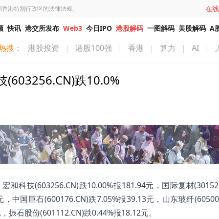
在线
国香港特别行政区的法律法规。
频
快讯
港交所发布
Web3
今日IPO
港股解码
一图解码
美股解码
A
热搜：
港股投资
|
港股100强
|
香港
|
算力
|
AI
|
256.CN)跌10.0%
603256.CN)跌10.00%报181.94元，国际复材(301526
8元，中国巨石(600176.CN)跌7.05%报39.13元，山东玻纤(60500
元，振石股份(601112.CN)跌0.44%报18.12元。