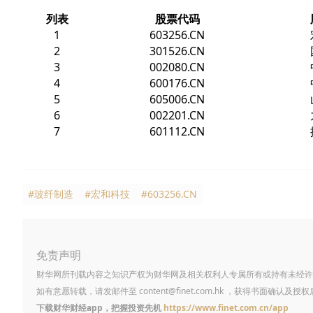
列表
股票代码
1
603256.CN
2
301526.CN
3
002080.CN
4
600176.CN
5
605006.CN
6
002201.CN
7
601112.CN
#玻纤制造
#宏和科技
#603256.CN
免责声明
财华网所刊载内容之知识产权为财华网及相关权利人专属所有或持有未经许
如有意愿转载，请发邮件至
content@finet.com.hk
，获得书面确认及授权
下载财华财经app，把握投资先机
https://www.finet.com.cn/app