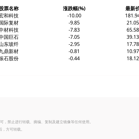
股票名称
涨跌幅(%)
最新
宏和科技
-10.00
181.9
国际复材
-9.85
21.05
中材科技
-7.83
65.58
中国巨石
-7.05
39.13
山东玻纤
-2.95
17.78
九鼎新材
-0.81
10.97
振石股份
-0.44
18.12
可，禁止进行转载、摘编、复制及建立镜像等任何使用。
后，方可转载。