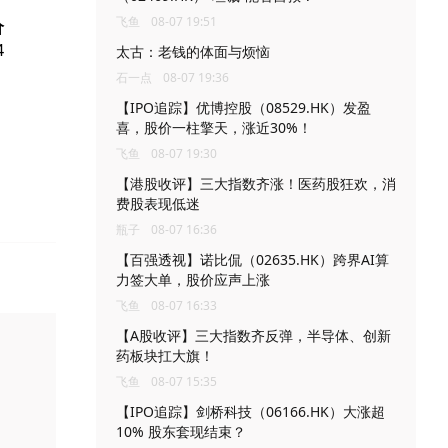
飞鱼
08-07 19:51
价
4
太古：老钱的体面与烦恼
石一点
08-07 19:36
【IPO追踪】优博控股（08529.HK）发盈
喜，股价一柱擎天，涨近30%！
飞鱼
08-07 19:30
【港股收评】三大指数齐涨！医药股狂欢，消
费股表现低迷
瓶子
08-07 16:36
【百强透视】诺比侃（02635.HK）跨界AI算
力签大单，股价应声上涨
飞鱼
08-07 16:33
【A股收评】三大指数齐反弹，半导体、创新
药板块扛大旗！
飞鱼
08-07 15:35
【IPO追踪】剑桥科技（06166.HK）大涨超
10% 股东套现结束？