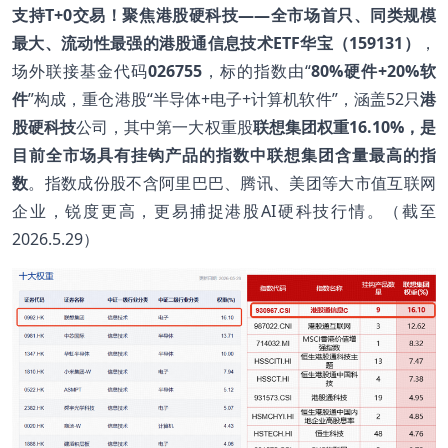
支持T+0交易！聚焦港股硬科技——全市场首只、同类规模
最大、流动性最强的港股通信息技术ETF华宝（159131）
，
场外联接基金代码
026755
，标的指数由“
80%硬件+20%软
件
”构成，重仓港股“半导体+电子+计算机软件”，涵盖52只
港
股硬科技
公司，其中第一大权重股
联想集团权重16.10%，是
目前全市场具有挂钩产品的指数中联想集团含量最高的指
数
。指数成份股不含阿里巴巴、腾讯、美团等大市值互联网
企业，锐度更高，更易捕捉港股AI硬科技行情。（截至
2026.5.29）