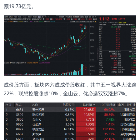
额19.73亿元。
成份股方面，板块内六成成份股收红，其中五一视界大涨逾
22%，联想控股涨超10%，金山云、优必选双双涨超7%。