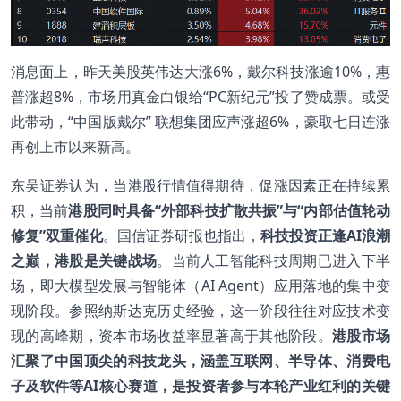
消息面上，昨天美股英伟达大涨6%，戴尔科技涨逾10%，惠
普涨超8%，市场用真金白银给“PC新纪元”投了赞成票。或受
此带动，“中国版戴尔” 联想集团应声涨超6%，豪取七日连涨
再创上市以来新高。
东吴证券认为，当港股行情值得期待，促涨因素正在持续累
积，当前
港股同时具备“外部科技扩散共振”与“内部估值轮动
修复”双重催化
。国信证券研报也指出，
科技投资正逢AI浪潮
之巅，港股是关键战场
。当前人工智能科技周期已进入下半
场，即大模型发展与智能体（AI Agent）应用落地的集中变
现阶段。参照纳斯达克历史经验，这一阶段往往对应技术变
现的高峰期，资本市场收益率显著高于其他阶段。
港股市场
汇聚了中国顶尖的科技龙头，涵盖互联网、半导体、消费电
子及软件等AI核心赛道，是投资者参与本轮产业红利的关键