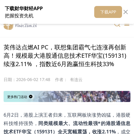
在线客服
关于我们
财华证券
公关
财华媒体矩阵
财华智库
下载财华财经APP
下载APP
把握投资先机
英伟达点燃AI PC，联想集团霸气七连涨再创新
高！规模最大港股通信息技术ETF华宝(159131)
续涨2.11% ，指数近6月跑赢恒生科技33%
日期：
2026-06-02 17:48
作者：
有连云
6月2日，港股上演王者归来，互联网板块涨势凶猛，港股硬
科技维持强势，
同类规模最大、流动性最强*的港股通信息
技术ETF华宝（159131）全天宽幅震荡，收涨2.11%
，成交