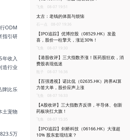
飞鱼
08-07 19:51
太古：老钱的体面与烦恼
石一点
08-07 19:36
行ODM
【IPO追踪】优博控股（08529.HK）发盈
察指引研
喜，股价一柱擎天，涨近30%！
飞鱼
08-07 19:30
【港股收评】三大指数齐涨！医药股狂欢，消
5年收入
费股表现低迷
制造行业
瓶子
08-07 16:36
【百强透视】诺比侃（02635.HK）跨界AI算
力签大单，股价应声上涨
品牌比乐
飞鱼
08-07 16:33
【A股收评】三大指数齐反弹，半导体、创新
本土宠物
药板块扛大旗！
飞鱼
08-07 15:35
【IPO追踪】剑桥科技（06166.HK）大涨超
23.5万
10% 股东套现结束？