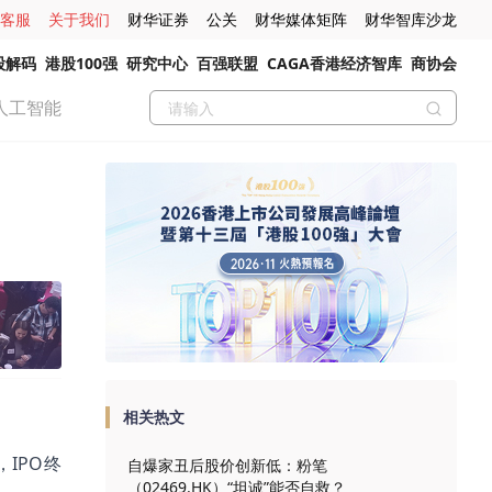
客服
关于我们
财华证券
公关
财华媒体矩阵
财华智库沙龙
股解码
港股100强
研究中心
百强联盟
CAGA香港经济智库
商协会
人工智能
相关热文
IPO终
自爆家丑后股价创新低：粉笔
（02469.HK）“坦诚”能否自救？