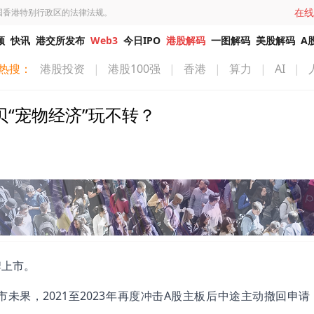
在线
国香港特别行政区的法律法规。
频
快讯
港交所发布
Web3
今日IPO
港股解码
一图解码
美股解码
A
热搜：
港股投资
|
港股100强
|
香港
|
算力
|
AI
|
贝“宠物经济”玩不转？
牌上市。
未果，2021至2023年再度冲击A股主板后中途主动撤回申请，