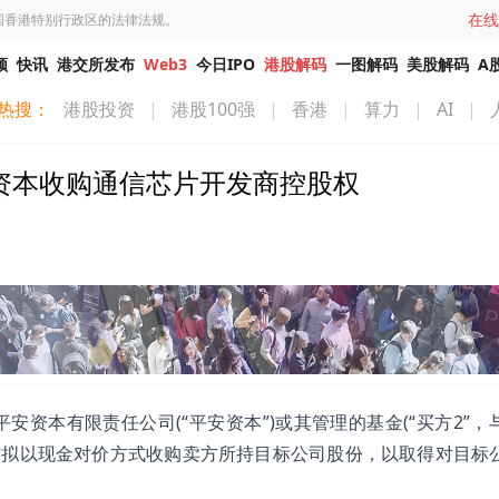
在线
国香港特别行政区的法律法规。
频
快讯
港交所发布
Web3
今日IPO
港股解码
一图解码
美股解码
A
热搜：
港股投资
|
港股100强
|
香港
|
算力
|
AI
|
伙平安资本收购通信芯片开发商控股权
)、平安资本有限责任公司(“平安资本”)或其管理的基金(“买方2”
买方拟以现金对价方式收购卖方所持目标公司股份，以取得对目标