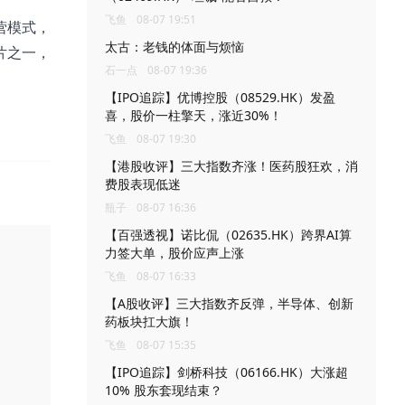
飞鱼
08-07 19:51
营模式，
太古：老钱的体面与烦恼
片之一，
石一点
08-07 19:36
【IPO追踪】优博控股（08529.HK）发盈
喜，股价一柱擎天，涨近30%！
飞鱼
08-07 19:30
【港股收评】三大指数齐涨！医药股狂欢，消
费股表现低迷
瓶子
08-07 16:36
【百强透视】诺比侃（02635.HK）跨界AI算
力签大单，股价应声上涨
飞鱼
08-07 16:33
【A股收评】三大指数齐反弹，半导体、创新
药板块扛大旗！
飞鱼
08-07 15:35
【IPO追踪】剑桥科技（06166.HK）大涨超
10% 股东套现结束？