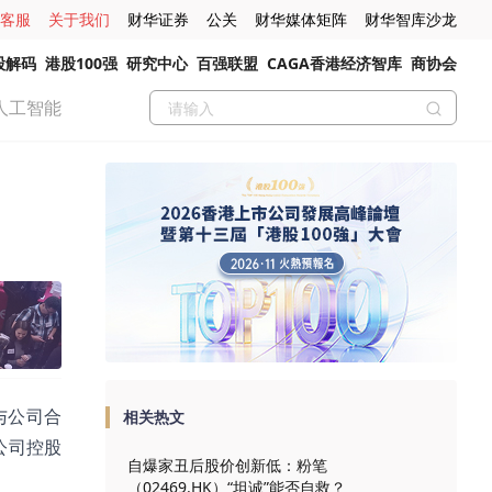
客服
关于我们
财华证券
公关
财华媒体矩阵
财华智库沙龙
股解码
港股100强
研究中心
百强联盟
CAGA香港经济智库
商协会
人工智能
，与公司合
相关热文
公司控股
自爆家丑后股价创新低：粉笔
（02469.HK）“坦诚”能否自救？