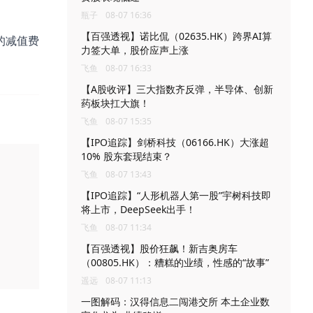
瓶子
08-07 16:36
【百强透视】诺比侃（02635.HK）跨界AI算
的减值费
力签大单，股价应声上涨
。
飞鱼
08-07 16:33
【A股收评】三大指数齐反弹，半导体、创新
药板块扛大旗！
飞鱼
08-07 15:35
【IPO追踪】剑桥科技（06166.HK）大涨超
10% 股东套现结束？
飞鱼
08-07 13:43
【IPO追踪】“人形机器人第一股”宇树科技即
将上市，DeepSeek出手！
飞鱼
08-07 11:34
【百强透视】股价狂飙！新吉奥房车
（00805.HK）：糟糕的业绩，性感的“故事”
遥远
08-07 11:13
一图解码：汉得信息二闯港交所 本土企业数