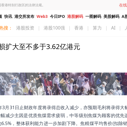
在线
国香港特别行政区的法律法规。
频
快讯
港交所发布
Web3
今日IPO
港股解码
一图解码
美股解码
A
热搜：
港股投资
|
港股100强
|
香港
|
算力
|
AI
|
亏损扩大至不多于3.62亿港元
026年3月31日止财政年度将录得总收入减少，亦预期毛利将录得大
毛利大幅减少主因是优质焦煤需求疲弱，中等级别焦煤为顾客的优先
.5%，整体获利能力进一步加剧下降。焦精煤平均售价(扣除销