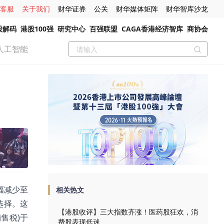
客服
关于我们
财华证券
公关
财华媒体矩阵
财华智库沙龙
股解码
港股100强
研究中心
百强联盟
CAGA香港经济智库
商协会
人工智能
幅减少至
相关热文
选择。这
【港股收评】三大指数齐涨！医药股狂欢，消
售税)于
费股表现低迷