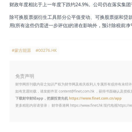
财政年度相比于上一年度下跌约24.9%。公司仍在落实集
除可换股票据衍生工具部分公平值变动、可换股票据和贷
用(所有这些仍需进一步评估)的潜在影响外，预计除税前净亏
#蒙古能源
#00276.HK
免责声明
财华网所刊载内容之知识产权为财华网及相关权利人专属所有或持有未经许
如有意愿转载，请发邮件至
content@finet.com.hk
，获得书面确认及授权
下载财华财经app，把握投资先机
https://www.finet.com.cn/app
更多精彩内容请登录： 财华香港网
https://www.finet.hk
现代电视
https://