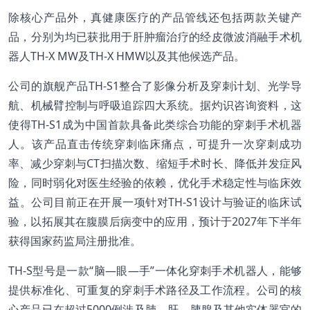
除核心产品外，真健康医疗的产品管线还包括两款关键产
品，分别为均已获批用于肝肿瘤治疗的经皮微波消融手术机
器人TH-X MW及TH-X HMW以及其他候选产品。
公司的旗舰产品TH-S1整合了影像分析及穿刺计划、光学导
航、机械臂控制与呼吸追踪四大系统。据灼识咨询资料，这
使得TH-S1成为中国首款具备此类综合功能的穿刺手术机器
人。该产品直击传统穿刺临床痛点，可提升一次穿刺成功
率、减少穿刺与CT扫描次数、缩短手术时长、降低并发症风
险，同时弱化对医生经验的依赖，优化手术稳定性与临床效
益。公司目前正在开展一项针对TH-S1设计与验证的临床试
验，以拓展其在腹膜后病变中的应用，预计于2027年下半年
获得国家药监局注册批准。
TH-S型号是一款“脑—眼—手”一体化穿刺手术机器人，能够
提供标准化、可重复的穿刺手术路径及工作流程。公司的核
心产品已在超过5000例涉及肺、肝、胰腺及其他实体器官的