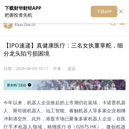
在线客服
关于我们
财华证券
公关
财华媒体矩阵
财华智库
下载财华财经APP
下载APP
把握投资先机
【IPO速递】真健康医疗：三名女执董掌舵，细
分龙头陷亏损困境
日期：
2026-06-03 16:17
作者：
遥远
今年以来，机器人企业掀起的上市潮仍在延续，卡诺普机器
人、斯坦德机器人、仙工智能、睿触机器人等多家企业相继
冲刺港交所。此外，港股市场已聚集多家机器人企业，在医
疗手术机器人领域，精锋医疗-B（02675.HK）、微创机器