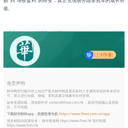
损”到“增收盈利”的转变，真正兑现细分隐形冠军的成长价
值。
#工业机器人
#卡诺普
#埃斯顿
吴言
免责声明
财华网所刊载内容之知识产权为财华网及相关权利人专属所有或持有未经许
可，禁止进行转载、摘编、复制及建立镜像等任何使用。
如有意愿转载，请发邮件至
content@finet.com.hk
，获得书面确认及授权
后，方可转载。
下载财华财经app，把握投资先机
https://www.finet.com.cn/app
更多精彩内容请登录： 财华香港网
https://www.finet.hk
现代电视
https://www.fintv.hk