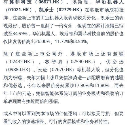
有
翼菲科技（06871.HK）
、埃斯顿、
华沿机器人
（01021.HK）
、
凯乐士（02729.HK）
在港股市场成功挂
牌，这些新上市的工业机器人股表现较为分化，凯乐士的表
现最好，股价曾一度翻了一倍有余，但现在的累计涨幅已缩
减至84.99%，华沿机器人、埃斯顿和翼菲科技当前的股价也
仅比发售价高出26.00%、11.72%和3.54%。
除了这些新上市公司外，港股市场上还有越疆
（02432.HK）、极智嘉（02590.HK）、优必选
（09880.HK）、云迹（02670.HK）等机器人股，但分化也
颇为极端，去年大幅上涨且凭借涨势进一步配股融资的越疆
和优必选，今年以来股价分别累跌17.90%和11.80%，而去
年上市的云迹，凭借智能体系统订阅的业务模式和强劲的订
单表现而有接近两倍的涨幅。
或从中可以看到资本市场的估值逻辑：可以接受亏损，但要
看到收入的快速增长、可行的发展模式和业务独特性。