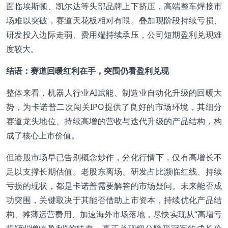
面临埃斯顿、凯尔达等头部品牌上下挤压，高端整车焊接市
场难以突破，赛道天花板相对有限。叠加现阶段持续亏损、
研发投入边际走弱、费用端持续承压，公司短期盈利兑现难
度较大。
结语：赛道回暖红利在手，突围仍看盈利兑现
整体来看，机器人行业AI赋能、制造业自动化升级的回暖大
势，为卡诺普二次闯关IPO提供了良好的市场环境，其细分
赛道龙头地位、持续高增的营收与迭代升级的产品结构，构
成了核心上市价值。
但港股市场早已告别概念炒作，分化行情下，仅有高增长不
足以支撑长期估值。老股东离场、研发占比濒临红线、持续
亏损的现状，都是卡诺普需要解答的市场疑问。未来能否成
功突围，关键取决于其能否借助上市资本，持续优化产品结
构、摊薄运营费用、加速海外市场落地，尽快实现从“高增亏