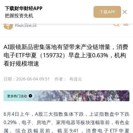
在线客服
关于我们
财华证券
公关
财华媒体矩阵
财华智库
下载财华财经APP
下载APP
把握投资先机
AI眼镜新品密集落地有望带来产业链增量，消费
电子ETF华夏（159732）早盘上涨0.63%，机构
看好规模增速
日期：
2026-06-04 09:51
作者：
有连云
6月4日上午，A股三大指数集体下跌，上证指数盘中下跌
0.29%，电子、房地产、家用电器等板块涨幅靠前，有色金
属、综合跌幅居前。截至9:41，消费电子ETF华夏