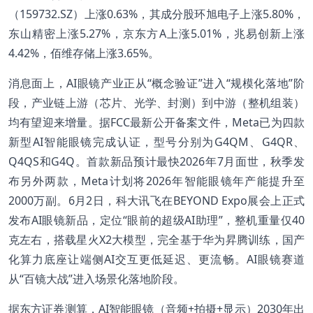
（159732.SZ）上涨0.63%，其成分股环旭电子上涨5.80%，
东山精密上涨5.27%，京东方A上涨5.01%，兆易创新上涨
4.42%，佰维存储上涨3.65%。
消息面上，AI眼镜产业正从“概念验证”进入“规模化落地”阶
段，产业链上游（芯片、光学、封测）到中游（整机组装）
均有望迎来增量。据FCC最新公开备案文件，Meta已为四款
新型AI智能眼镜完成认证，型号分别为G4QM、G4QR、
Q4QS和G4Q。首款新品预计最快2026年7月面世，秋季发
布另外两款，Meta计划将2026年智能眼镜年产能提升至
2000万副。6月2日，科大讯飞在BEYOND Expo展会上正式
发布AI眼镜新品，定位“眼前的超级AI助理”，整机重量仅40
克左右，搭载星火X2大模型，完全基于华为昇腾训练，国产
化算力底座让端侧AI交互更低延迟、更流畅。AI眼镜赛道
从“百镜大战”进入场景化落地阶段。
据东方证券测算，AI智能眼镜（音频+拍摄+显示）2030年出