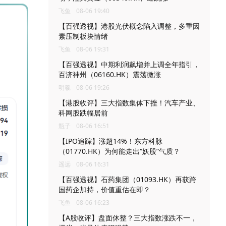
飞鱼
08-06 19:40
【百强透视】港股光伏概念陷入调整，多重因
素压制板块情绪
飞鱼
08-06 19:31
【百强透视】中期利润飙增并上调全年指引，
百济神州（06160.HK）震荡微涨
明羲
08-06 19:26
【港股收评】三大指数集体下挫！汽车产业、
科网股跌幅居前
瓶子
08-06 16:51
【IPO追踪】涨超14%！东方科脉
（01770.HK）为何能走出“妖股”气质？
遥远
08-06 16:31
【百强透视】石药集团（01093.HK）再获跨
国药企加持，价值重估在即？
飞鱼
08-06 16:23
【A股收评】盘面休整？三大指数涨跌不一，