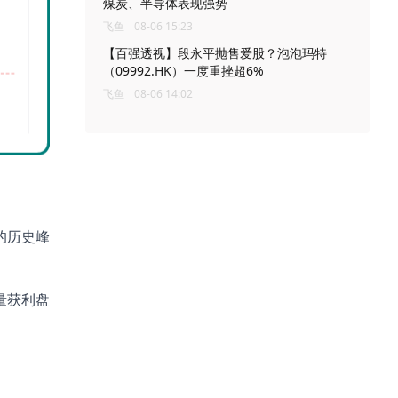
煤炭、半导体表现强势
飞鱼
08-06 15:23
【百强透视】段永平抛售爱股？泡泡玛特
（09992.HK）一度重挫超6%
飞鱼
08-06 14:02
的历史峰
量获利盘