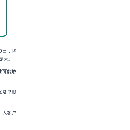
0日，将
其庞大。
性可能放
张及早期
、大客户