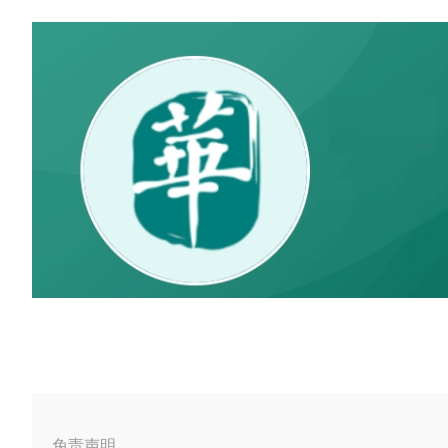
#AI医疗
#英矽智能
#解禁
免责声明