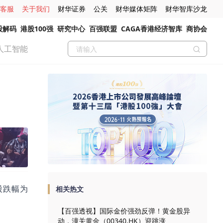
客服
关于我们
财华证券
公关
财华媒体矩阵
财华智库沙龙
股解码
港股100强
研究中心
百强联盟
CAGA香港经济智库
商协会
人工智能
股跌幅为
相关热文
【百强透视】国际金价强劲反弹！黄金股异
动，潼关黄金（00340.HK）迎跳涨