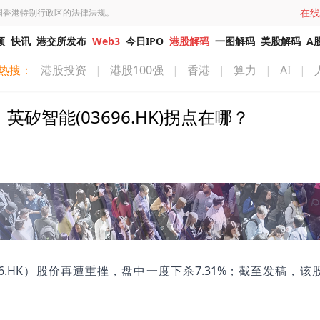
在线
国香港特别行政区的法律法规。
频
快讯
港交所发布
Web3
今日IPO
港股解码
一图解码
美股解码
A
热搜：
港股投资
|
港股100强
|
香港
|
算力
|
AI
|
矽智能(03696.HK)拐点在哪？
6.HK）股价再遭重挫，盘中一度下杀7.31%；截至发稿，该