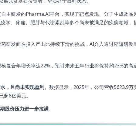
一众股东及基石投资者，全员处于盈利状态。
主研发的Pharma.AI平台，实现了靶点发现、分子生成及临
免疫学、疼痛、肥胖与代谢紊乱等多个尚未被满足的疾病领域，
新药研发面临投入产出比持续下滑的挑战，AI介入通过缩短研发
模复合年增长率达22%，预计未来五年行业将保持约23%的高
缩水，且尚未实现盈利
。数据显示，2025年，公司营收5623.9
损已超8亿美元。
期股价压力进一步拉满
。