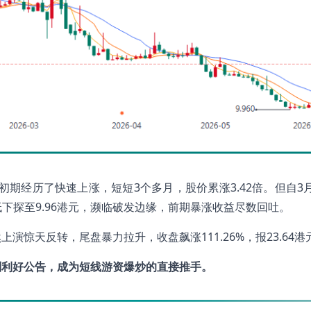
市初期经历了快速上涨，短短3个多月，股价累涨3.42倍。但自3月
最低下探至9.96港元，濒临破发边缘，前期暴涨收益尽数回吐。
惊天反转，尾盘暴力拉升，收盘飙涨111.26%，报23.64港
则利好公告，成为短线游资爆炒的直接推手。