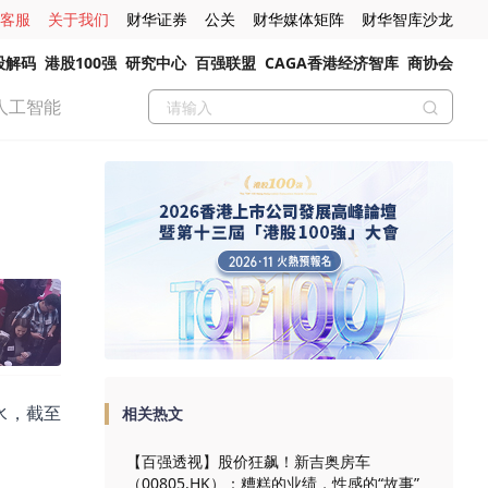
客服
关于我们
财华证券
公关
财华媒体矩阵
财华智库沙龙
股解码
港股100强
研究中心
百强联盟
CAGA香港经济智库
商协会
人工智能
水，截至
相关热文
【百强透视】股价狂飙！新吉奥房车
（00805.HK）：糟糕的业绩，性感的“故事”