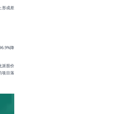
上形成差
6.9%降
化派股价
的项目落