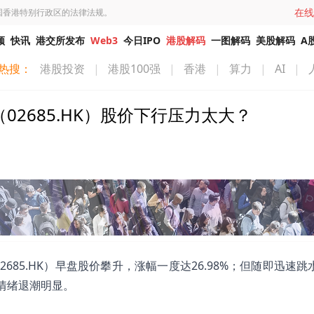
在线
国香港特别行政区的法律法规。
频
快讯
港交所发布
Web3
今日IPO
港股解码
一图解码
美股解码
A
热搜：
港股投资
|
港股100强
|
香港
|
算力
|
AI
|
02685.HK）股价下行压力太大？
685.HK）早盘股价攀升，涨幅一度达26.98%；但随即迅速跳
作情绪退潮明显。