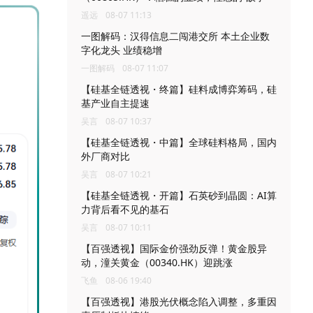
遥远
08-07 11:13
一图解码：汉得信息二闯港交所 本土企业数
字化龙头 业绩稳增
一图解码
08-07 11:07
【硅基全链透视・终篇】硅料成博弈筹码，硅
基产业自主提速
吴言
08-07 10:37
【硅基全链透视・中篇】全球硅料格局，国内
外厂商对比
吴言
08-07 10:21
【硅基全链透视・开篇】石英砂到晶圆：AI算
力背后看不见的基石
吴言
08-07 10:11
【百强透视】国际金价强劲反弹！黄金股异
动，潼关黄金（00340.HK）迎跳涨
飞鱼
08-06 19:40
【百强透视】港股光伏概念陷入调整，多重因