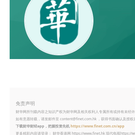
免责声明
财华网所刊载内容之知识产权为财华网及相关权利人专属所有或持有未经许
如有意愿转载，请发邮件至
content@finet.com.hk
，获得书面确认及授权
下载财华财经app，把握投资先机
https://www.finet.com.cn/app
更多精彩内容请登录： 财华香港网
https://www.finet.hk
现代电视
https://