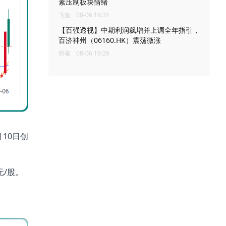
素压制板块情绪
飞鱼
08-06 19:31
【百强透视】中期利润飙增并上调全年指引，
百济神州（06160.HK）震荡微涨
明羲
08-06 19:26
10日创
元/股。