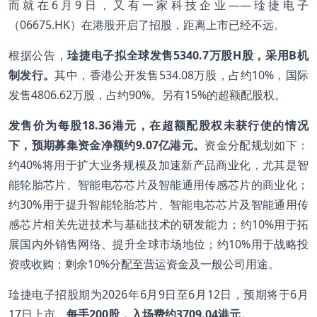
而就在6月9日，又有一家科技企业——琻捷电子
（06675.HK）在港股开启了招股，距离上市已经不远。
根据公告，
琻捷电子拟全球发售
5340.7
万股H
股，采用B
机
制发行。
其中，香港公开发售534.08万股，占约10%，国际
发售4806.62万股，占约90%。另有15%的超额配股权。
发售价为每股18.36
港元，在超额配股权未获行使的情况
下，预期募集资金净额约9.07
亿港元。
资金分配规划如下：
约40%将用于扩大业务规模及加速新产品商业化，尤其是智
能轮胎芯片、智能电芯芯片及智能通用传感芯片的商业化；
约30%用于提升智能轮胎芯片、智能电芯芯片及智能通用传
感芯片相关先进技术与基础技术的研发能力；约10%用于拓
展国内外销售网络、提升全球市场地位；约10%用于战略投
资或收购；剩余10%分配至营运资金及一般公司用途。
琻捷电子招股期为2026年6月9日至6月12日，预期将于6月
17日上市，
每手
200
股，入场费约3709.04
港元。