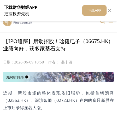
在线客服
关于我们
财华证券
公关
财华媒体矩阵
财华智库
下载财华财经APP
下载APP
把握投资先机
【IPO追踪】启动招股！琻捷电子（06675.HK）
业绩向好，获多家基石支持
日期：
2026-06-09 10:58
作者：
燕十四
近期，新股市场的整体表现依旧强势，包括首钢朗泽
（02553.HK）、深演智能（02723.HK）在内的多只新股在
上市后录得显著大涨。