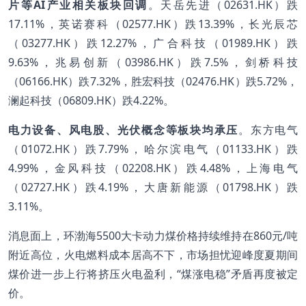
片等AI产业相关板块回调
。天岳先进（02631.HK）跌
17.11%，英诺赛科（02577.HK）跌13.39%，长光辰芯
（03277.HK）跌12.27%，广合科技（01989.HK）跌
9.63%，兆易创新（03986.HK）跌7.5%，剑桥科技
（06166.HK）跌7.32%，胜宏科技（02476.HK）跌5.72%，
澜起科技（06809.HK）跌4.22%。
电力设备、风电股、光伏概念等板块均承压
。东方电气
（01072.HK）跌7.79%，哈尔滨电气（01133.HK）跌
4.99%，金风科技（02208.HK）跌4.48%，上海电气
（02727.HK）跌4.19%，大唐新能源（01798.HK）跌
3.11%。
消息面上，环渤海5500大卡动力煤价格持续维持在860元/吨
附近高位，火电燃料成本居高不下，市场担忧迎峰度夏期间
煤价进一步上行将挤压火电盈利，“煤涨电稳”矛盾再度被定
价。