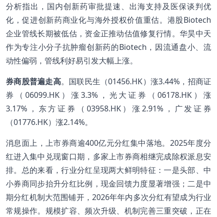
分析指出，国内创新药审批提速、出海支持及医保谈判优
化，促进创新药商业化与海外授权价值重估。港股Biotech
企业管线长期被低估，资金正推动估值修复行情。华昊中天
作为专注小分子抗肿瘤创新药的Biotech，因流通盘小、流
动性偏弱，管线利好易引发大幅上涨。
券商股普遍走高
。国联民生（01456.HK）涨3.44%，招商证
券（06099.HK）涨3.3%，光大证券（06178.HK）涨
3.17%，东方证券（03958.HK）涨2.91%，广发证券
（01776.HK）涨2.14%。
消息面上，上市券商逾400亿元分红集中落地。2025年度分
红进入集中兑现窗口期，多家上市券商相继完成除权派息安
排。总的来看，行业分红呈现两大鲜明特征：一是头部、中
小券商同步抬升分红比例，现金回馈力度显著增强；二是中
期分红机制大范围铺开，2026年年内多次分红有望成为行业
常规操作。规模扩容、频次升级、机制完善三重突破，正在