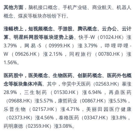
其他方面
，脑机接口概念、手机产业链、商业航天、机器人
概念、煤炭等板块亦纷纷下行。
涨幅榜上，短视频概念、手游股、腾讯概念、云办公、云计
算、明星科网股等板块逆势上扬
。快手-W（01024.HK）涨
3.79%，网易-S（09999.HK）涨3.79%，哔哩哔哩-
W（09626.HK）涨2.15%，同程旅行（00780.HK）涨
1.56%。
医药股中，医美概念、生物医药、创新药概念、医药外包概
念等板块集体冲高
。其中，华昊中天医药（02563.HK）暴涨
28.9%，三生制药（01530.HK）涨6.94%，再鼎医药
（09688.HK）涨5.57%，康哲药业（00867.HK）涨5.53%，
乐普生物（02157.HK）涨4.71%，美丽田园医疗健康
（02373.HK）涨4.56%，泰格医药（03347.HK）涨3.8%，
药明康德（02359.HK）涨3.08%。