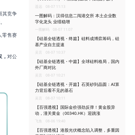
遥远
08-07 11:13
而其竞争
一图解码：汉得信息二闯港交所 本土企业数
辑。
字化龙头 业绩稳增
一图解码
08-07 11:07
人零售赛
【硅基全链透视・终篇】硅料成博弈筹码，硅
基产业自主提速
吴言
08-07 10:37
权，
对公
【硅基全链透视・中篇】全球硅料格局，国内
外厂商对比
吴言
08-07 10:21
【硅基全链透视・开篇】石英砂到晶圆：AI算
力背后看不见的基石
吴言
08-07 10:11
【百强透视】国际金价强劲反弹！黄金股异
动，潼关黄金（00340.HK）迎跳涨
飞鱼
08-06 19:40
【百强透视】港股光伏概念陷入调整，多重因