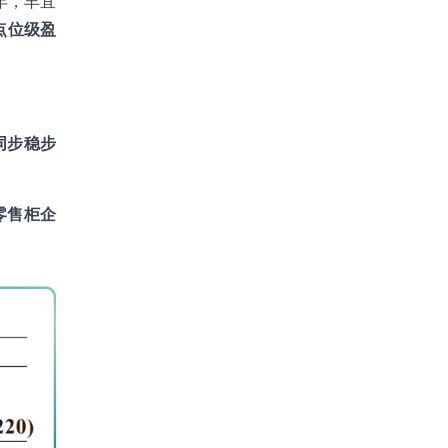
年，丰宜
点位级盈
同步稳步
零售柜企