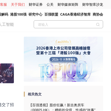
客服
关于我们
财华证券
公关
财华媒体矩阵
财华智库沙龙
股解码
港股100强
研究中心
百强联盟
CAGA香港经济智库
商协会
人工智能
相关热文
所递交了招
【百强透视】股价狂飙！新吉奥房车
（00805.HK）：糟糕的业绩，性感的“故事”