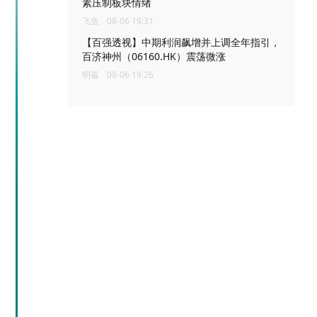
素压制板块情绪
飞鱼
08-06 19:31
【百强透视】中期利润飙增并上调全年指引，
百济神州（06160.HK）震荡微涨
明羲
08-06 19:26