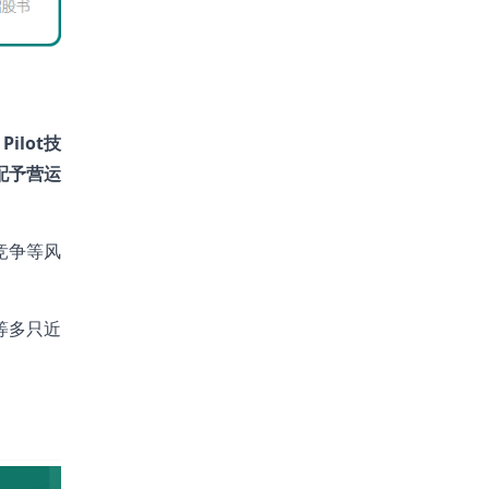
ilot技
配予营运
竞争等风
）等多只近