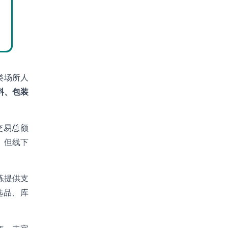
类场所人
料、包装
交易总额
，但线下
练提供支
选品、库