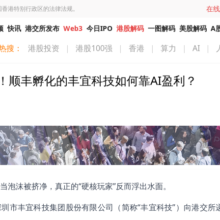
在线
国香港特别行政区的法律法规。
频
快讯
港交所发布
Web3
今日IPO
港股解码
一图解码
美股解码
A
热搜：
港股投资
|
港股100强
|
香港
|
算力
|
AI
|
城！顺丰孵化的丰宜科技如何靠AI盈利？
当泡沫被挤净，真正的“硬核玩家”反而浮出水面。
孵化出的深圳市丰宜科技集团股份有限公司（简称“丰宜科技”）向港交