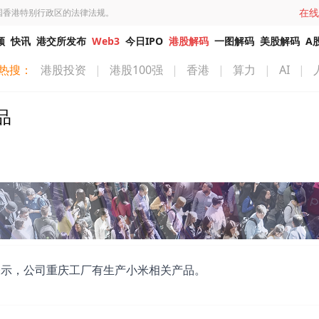
在线
国香港特别行政区的法律法规。
频
快讯
港交所发布
Web3
今日IPO
港股解码
一图解码
美股解码
A
热搜：
港股投资
|
港股100强
|
香港
|
算力
|
AI
|
品
平台表示，公司重庆工厂有生产小米相关产品。