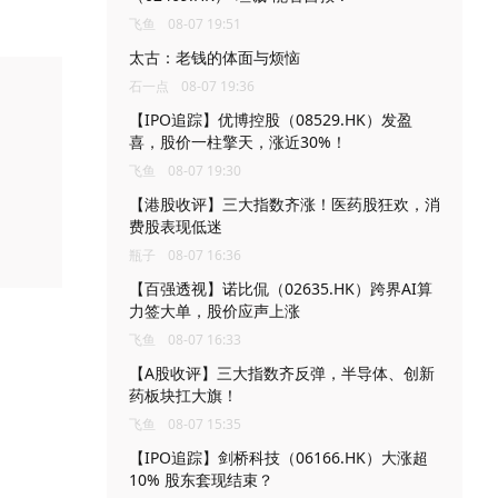
飞鱼
08-07 19:51
太古：老钱的体面与烦恼
石一点
08-07 19:36
【IPO追踪】优博控股（08529.HK）发盈
喜，股价一柱擎天，涨近30%！
飞鱼
08-07 19:30
【港股收评】三大指数齐涨！医药股狂欢，消
费股表现低迷
瓶子
08-07 16:36
【百强透视】诺比侃（02635.HK）跨界AI算
力签大单，股价应声上涨
飞鱼
08-07 16:33
【A股收评】三大指数齐反弹，半导体、创新
药板块扛大旗！
飞鱼
08-07 15:35
【IPO追踪】剑桥科技（06166.HK）大涨超
10% 股东套现结束？