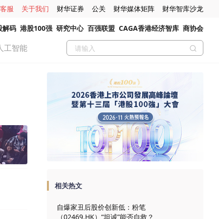
客服
关于我们
财华证券
公关
财华媒体矩阵
财华智库沙龙
股解码
港股100强
研究中心
百强联盟
CAGA香港经济智库
商协会
人工智能
相关热文
自爆家丑后股价创新低：粉笔
（02469.HK）“坦诚”能否自救？