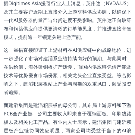
据Digitimes Asia援引行业人士消息，英伟达（NVDA.US）
及其主要客户近期正直接介入上游材料供应协调，以确保下
一代AI服务器的量产与出货进度不受影响。英伟达正向玻纤
布和铜箔供应商提供更清晰的订单能见度，并推进直接寄售
模式，提前逾一年锁定关键上游产能。
这一举措直接印证了上游材料在AI供应链中的战略地位，进
一步强化了市场对建滔系业绩持续向好的预期。与此同时，
在供给侧，海外覆铜板扩产缓慢，而国内供应链凭借产能及
技术等优势蚕食市场份额，相关龙头企业直接受益。综合影
响之下，建滔积层板站上产业与周期的双重风口，颇受投资
者追捧。
而建滔集团是建滔积层板的母公司，其布局上游原料和下游
PCB全产业链，公司主要收入即来自于覆铜面板、印刷线路
板以及相关化工产品。有业内人士表示，建滔集团与建滔积
层板产业链协同效应明显，两家公司均受益于当下的AI浪