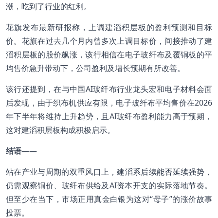
潮，吃到了行业的红利。
花旗发布最新研报称，上调建滔积层板的盈利预测和目标
价。花旗在过去几个月内曾多次上调目标价，间接推动了建
滔积层板的股价飙涨，该行相信在电子玻纤布及覆铜板的平
均售价急升带动下，公司盈利及增长预期有所改善。
该行还提到，在与中国AI玻纤布行业龙头宏和电子材料会面
后发现，由于织布机供应有限，电子玻纤布平均售价在2026
年下半年将维持上升趋势，且AI玻纤布盈利能力高于预期，
这对建滔积层板构成积极启示。
结语
——
站在产业与周期的双重风口上，建滔系后续能否延续强势，
仍需观察铜价、玻纤布供给及AI资本开支的实际落地节奏。
但至少在当下，市场正用真金白银为这对“母子”的涨价故事
投票。