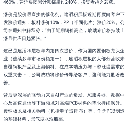
460%，建滔集团累计涨幅超过240%，投资者趋之若鹜。
涨价是股价最直接的催化剂。建滔积层板近期再度向客户下
发涨价通知：板料涨价10%，PP（半固化片）涨价20%。公
司在通知中解释称：“由于近期铜价高企，玻璃布价格持续上
涨且供应日趋紧张。”
这已是建滔积层板年内第四次提价，作为国内覆铜板龙头企
业（连续多年市场份额第一），建滔积层板的大部分营收来
自覆铜板产品及上游物料。在成本端压力与下游旺盛需求的
双重夹击下，公司成功将涨价传导给客户，盈利能力显著改
善。
背后更深层的驱动力来自AI产业的爆发。AI服务器、数据中
心及高速通信等下游领域对高端PCB材料的需求持续飙升。
覆铜板以及相关物料（包括电子玻纤布）等，作为PCB制造
的基础材料，景气度水涨船高。