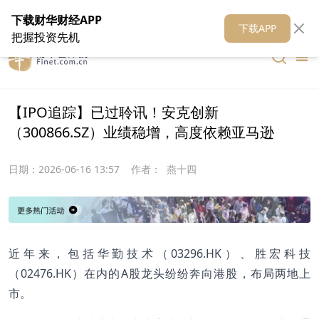
在线客服
关于我们
财华证券
公关
财华媒体矩阵
财华智库
下载财华财经APP
下载APP
把握投资先机
【IPO追踪】已过聆讯！安克创新
（300866.SZ）业绩稳增，高度依赖亚马逊
日期：
2026-06-16 13:57
作者：
燕十四
近年来，包括华勤技术（03296.HK）、胜宏科技
（02476.HK）在内的A股龙头纷纷奔向港股，布局两地上
市。