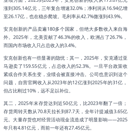
涨到305.14亿元，三年复合增速32.0%；净利润从16.94亿增
至26.17亿，也在稳步爬坡。毛利率从42.7%微涨到43.9%。
安克创新的产品卖遍180多个国家，但绝大多数收入来自海
外。2025年，北美贡献了46.3%的收入，欧洲占了26.7%，
而国内市场收入只占总收入的3.4%。
安克创新也有一些显著的隐忧：其一，2025年，安克通过亚
马逊卖了159.55亿元，占总收入的52.3%。一旦平台政策收
紧或合作关系生变，业绩会被直接冲击。公司也意识到这个
问题，自营官网收入从2023年的12亿涨到2025年的31亿，
但占比刚过10%，远不足以补位。
其二，2025年末存货达到近50亿元，比2023年翻了一倍；
存货周转天数从70.8天拉长到87.7天，全年计提减值3.65亿
元。大量存货也对经营活动现金流造成了明显影响——2025
年只有4.81亿元，而前一年还有27.45亿元。