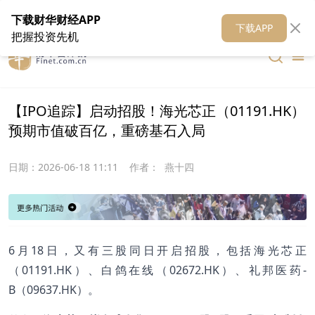
在线客服
关于我们
财华证券
公关
财华媒体矩阵
财华智库
下载财华财经APP
下载APP
把握投资先机
【IPO追踪】启动招股！海光芯正（01191.HK）
预期市值破百亿，重磅基石入局
日期：
2026-06-18 11:11
作者：
燕十四
6月18日，又有三股同日开启招股，包括海光芯正
（01191.HK）、白鸽在线（02672.HK）、礼邦医药-
B（09637.HK）。