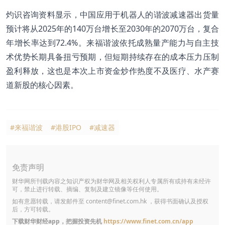
灼识咨询资料显示，中国应用于机器人的谐波减速器出货量
预计将从2025年的140万台增长至2030年的2070万台，复合
年增长率达到72.4%。来福谐波依托成熟量产能力与自主技
术优势长期具备扭亏预期，但短期持续存在的成本压力压制
盈利释放，这也是本次上市资金炒作热度不及医疗、水产赛
道新股的核心因素。
#来福谐波
#港股IPO
#减速器
免责声明
财华网所刊载内容之知识产权为财华网及相关权利人专属所有或持有未经许
可，禁止进行转载、摘编、复制及建立镜像等任何使用。
如有意愿转载，请发邮件至
content@finet.com.hk
，获得书面确认及授权
后，方可转载。
下载财华财经app，把握投资先机
https://www.finet.com.cn/app