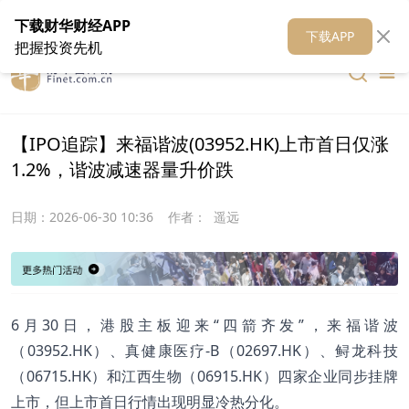
在线客服
关于我们
财华证券
公关
财华媒体矩阵
财华智库
下载财华财经APP
下载APP
把握投资先机
【IPO追踪】来福谐波(03952.HK)上市首日仅涨
1.2%，谐波减速器量升价跌
日期：
2026-06-30 10:36
作者：
遥远
6月30日，港股主板迎来“四箭齐发”，来福谐波
（03952.HK）、真健康医疗-B（02697.HK）、鲟龙科技
（06715.HK）和江西生物（06915.HK）四家企业同步挂牌
上市，但上市首日行情出现明显冷热分化。