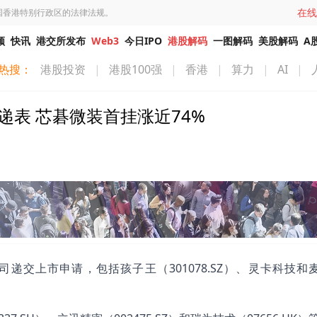
在线
国香港特别行政区的法律法规。
频
快讯
港交所发布
Web3
今日IPO
港股解码
一图解码
美股解码
A
热搜：
港股投资
|
港股100强
|
香港
|
算力
|
AI
|
递表 芯碁微装首挂涨近74%
19家公司递交上市申请，包括孩子王（301078.SZ）、灵卡科技