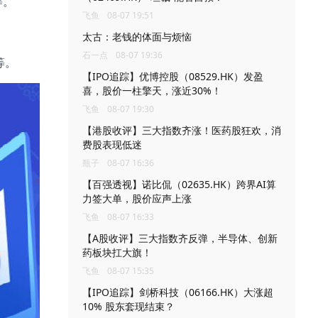
等。
飞鱼
08-07 19:51
太古：老钱的体面与烦恼
石一点
08-07 19:36
等。
【IPO追踪】优博控股（08529.HK）发盈
喜，股价一柱擎天，涨近30%！
飞鱼
08-07 19:30
【港股收评】三大指数齐涨！医药股狂欢，消
费股表现低迷
瓶子
08-07 16:36
【百强透视】诺比侃（02635.HK）跨界AI算
力签大单，股价应声上涨
飞鱼
08-07 16:33
【A股收评】三大指数齐反弹，半导体、创新
药板块扛大旗！
飞鱼
08-07 15:35
【IPO追踪】剑桥科技（06166.HK）大涨超
10% 股东套现结束？