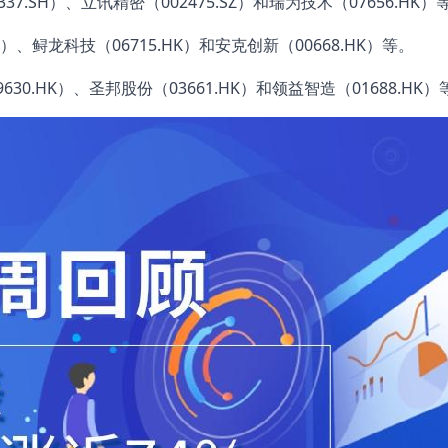
SH）、立讯精密（002475.SZ）和瑞为技术（07656.HK）
、鲟龙科技（06715.HK）和安克创新（00668.HK）等。
.HK）、圣邦股份（03661.HK）和领益智造（01688.HK）