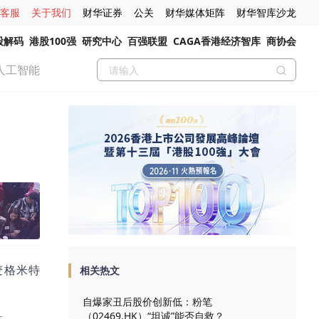
客服
关于我们
财华证券
公关
财华媒体矩阵
财华智库沙龙
股解码
港股100强
研究中心
百强联盟
CAGA香港经济智库
商协会
人工智能
和麦格米特
相关热文
自爆家丑后股价创新低：粉笔
（02469.HK）“坦诚”能否自救？