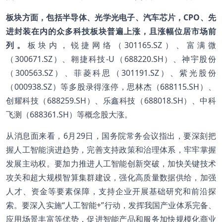
板块方面，包括半导体、光学光电子、汽车芯片，CPO、先
进封装在内的众多科技板块普遍上涨，且涨幅位居市场前
列。
板块内，锐捷网络（301165.SZ）、富满微
（300671.SZ）、翱捷科技-U（688220.SH）、神宇股份
（300563.SZ）、菲菱科思（301191.SZ）、紫光股份
（000938.SZ）等多股录得涨停，思林杰（688115.SH）、
创耀科技（688259.SH）、乐鑫科技（688018.SH）、中科
飞测（688361.SH）等概念股大涨。
从消息面来看，6月29日，国务院常务会议指出，要深刻把
握人工智能演进趋势，完善支持政策和治理体系，牢牢掌握
发展主动权。要加力推进人工智能创新突破，加快关键技术
攻关和超大规模智算集群建设，强化高质量数据供给，加强
人才、资金等要素保障，支持企业开展基础研究和前沿探
索。要深入实施“人工智能+”行动，发挥我国产业体系完备、
应用场景丰富等优势，促进智能产品和服务加快规模化商业