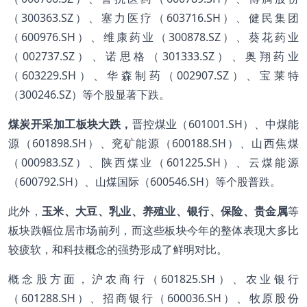
（300363.SZ）、塞力医疗（603716.SH）、健民集团
（600976.SH）、维康药业（300878.SZ）、葵花药业
（002737.SZ）、诺思格（301333.SZ）、奥翔药业
（603229.SH）、华森制药（002907.SZ）、宝莱特
（300246.SZ）等个股显著下跌。
煤炭开采加工板块大跌，
晋控煤业（601001.SH）、中煤能
源（601898.SH）、兖矿能源（600188.SH）、山西焦煤
（000983.SZ）、陕西煤业（601225.SH）、云煤能源
（600792.SH）、山煤国际（600546.SH）等个股普跌。
此外，
玉米、大豆、乳业、养殖业、银行、保险、贵金属
等
板块跌幅位居市场前列，而这些板块今年的整体表现大多比
较疲软，和科技概念的强势形成了鲜明对比。
概念股方面，沪农商行（601825.SH）、农业银行
（601288.SH）、招商银行（600036.SH）、牧原股份