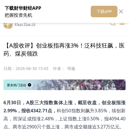
在线客服
关于我们
财华证券
公关
财华媒体矩阵
财华智库
下载财华财经APP
下载APP
把握投资先机
【A股收评】创业板指再涨3%！泛科技狂飙，医
药、煤炭领跌
日期：
2026-06-30 15:43
作者：
明羲
6
月30日，A股三大指数集体上涨，截至收盘，创业板指涨
2.99%，报收4342.71点，
科创50指数则飙升3.85%，续创新
高，而深证成指涨2.48%，上证指数上涨0.50%，报4094.40
点。两市近2900只个股上涨，两市成交额接近3.27万亿元。