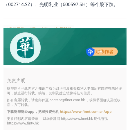
（002714.SZ）、光明乳业（600597.SH）等个股下跌。
#锐捷网络
#昊志机电
#牧原股份
明羲
免责声明
财华网所刊载内容之知识产权为财华网及相关权利人专属所有或持有未经许
可，禁止进行转载、摘编、复制及建立镜像等任何使用。
如有意愿转载，请发邮件至
content@finet.com.hk
，获得书面确认及授权
后，方可转载。
下载财华财经app，把握投资先机
https://www.finet.com.cn/app
更多精彩内容请登录： 财华香港网
https://www.finet.hk
现代电视
https://www.fintv.hk