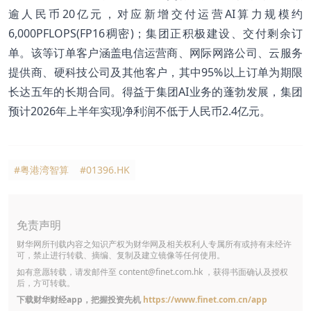
逾人民币20亿元，对应新增交付运营AI算力规模约
6,000PFLOPS(FP16稠密)；集团正积极建设、交付剩余订
单。该等订单客户涵盖电信运营商、网际网路公司、云服务
提供商、硬科技公司及其他客户，其中95%以上订单为期限
长达五年的长期合同。得益于集团AI业务的蓬勃发展，集团
预计2026年上半年实现净利润不低于人民币2.4亿元。
#粤港湾智算
#01396.HK
免责声明
财华网所刊载内容之知识产权为财华网及相关权利人专属所有或持有未经许
可，禁止进行转载、摘编、复制及建立镜像等任何使用。
如有意愿转载，请发邮件至
content@finet.com.hk
，获得书面确认及授权
后，方可转载。
下载财华财经app，把握投资先机
https://www.finet.com.cn/app