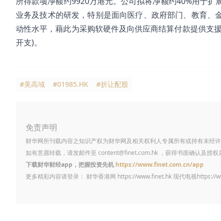
所得款项净额约9920万港元。公司拟将净额约40%用于
业务及技术的研发，特别是面向医疗、政府部门、教育、金
动性水平，藉此为采购软硬件及向供应商结算付款提供支援
开支)。
#美高域
#01985.HK
#折让配股
免责声明
财华网所刊载内容之知识产权为财华网及相关权利人专属所有或持有未经许
如有意愿转载，请发邮件至
content@finet.com.hk
，获得书面确认及授权
下载财华财经app，把握投资先机
https://www.finet.com.cn/app
更多精彩内容请登录： 财华香港网
https://www.finet.hk
现代电视
https://