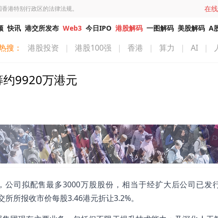
在线
国香港特别行政区的法律法规。
频
快讯
港交所发布
Web3
今日IPO
港股解码
一图解码
美股解码
A
热搜：
港股投资
|
港股100强
|
香港
|
算力
|
AI
|
净筹约9920万港元
7月6日，公司拟配售最多3000万股股份，相当于经扩大后公司已发
交所所报收市价每股3.46港元折让3.2%。