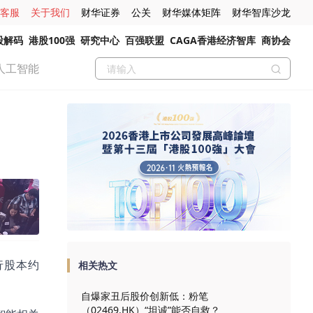
客服
关于我们
财华证券
公关
财华媒体矩阵
财华智库沙龙
股解码
港股100强
研究中心
百强联盟
CAGA香港经济智库
商协会
人工智能
行股本约
相关热文
自爆家丑后股价创新低：粉笔
（02469.HK）“坦诚”能否自救？