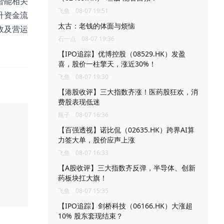
智能相关
飞鱼
08-07 19:51
升资金流
太古：老钱的体面与烦恼
政及营运
石一点
08-07 19:36
【IPO追踪】优博控股（08529.HK）发盈
喜，股价一柱擎天，涨近30%！
飞鱼
08-07 19:30
【港股收评】三大指数齐涨！医药股狂欢，消
费股表现低迷
瓶子
08-07 16:36
【百强透视】诺比侃（02635.HK）跨界AI算
力签大单，股价应声上涨
飞鱼
08-07 16:33
【A股收评】三大指数齐反弹，半导体、创新
药板块扛大旗！
飞鱼
08-07 15:35
【IPO追踪】剑桥科技（06166.HK）大涨超
10% 股东套现结束？