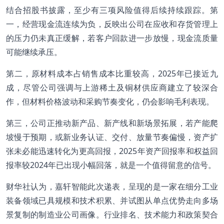
结合招股书披露，至少有三项风险值得后续持续跟踪。第
一，经营现金流连续为负，反映出公司在应收和存货管理上
的压力仍未真正缓解，若客户回款进一步放慢，现金流质量
可能继续承压。
第二，原材料成本占销售成本比重较高，2025年已接近九
成，尽管公司强调与上游稀土及铜材供应商建立了较深合
作，但材料价格波动和采购节奏变化，仍会影响毛利表现。
第三，公司正推动新产品、新产线和新场景拓展，若产能爬
坡慢于预期，或新业务认证、交付、放量节奏偏慢，资产扩
张未必能迅速转化为更高回报，2025年资产回报率和权益回
报率较2024年已出现小幅回落，就是一个值得留意的信号。
财华社认为，嘉轩智能此次递表，呈现的是一家在细分工业
装备领域已具规模和技术积累、并试图从单点优势走向多场
景复制的制造业公司画像。行业排名、技术能力和政策契合