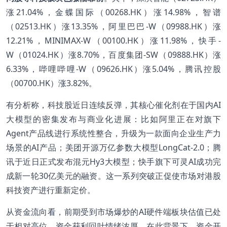
涨21.04%，金蝶国际（00268.HK）涨14.98%，智谱
（02513.HK）涨13.35%，阿里巴巴-W（09988.HK）涨
12.21%，MINIMAX-W（00100.HK）涨11.98%，快手-
W（01024.HK）涨8.70%，百度集团-SW（09888.HK）涨
6.33%，哔哩哔哩-W（09626.HK）涨5.04%，腾讯控股
（00700.HK）涨3.82%。
有分析称，科技股近日连续反弹，其核心催化剂在于国内AI
大模型的密集发布与商业化进展：比如阿里正在对旗下
Agent产品线进行系统性整合，升级为一款面向企业生产力
场景的AI产品；美团开源万亿参数大模型LongCat-2.0；腾
讯于近日正式发布混元Hy3大模型；快手旗下可灵AI成功完
成新一轮30亿美元的融资。这一系列突破正促使市场对港股
科技资产进行重新定价。
从资金流向看，前期受到市场爆炒的AI硬件端板块估值已处
于相对高位，资金获利回吐情绪浓厚。在此背景下，资金开