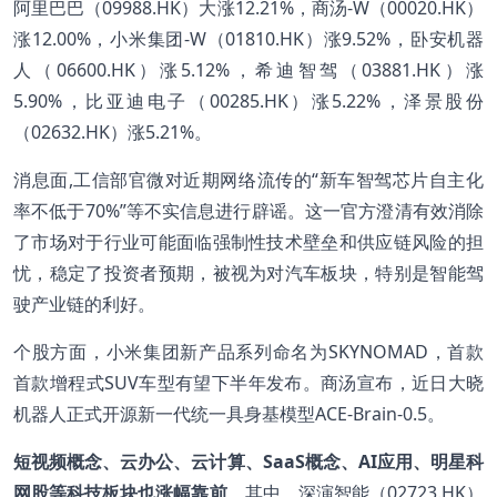
阿里巴巴（09988.HK）大涨12.21%，商汤-W（00020.HK）
涨12.00%，小米集团-W（01810.HK）涨9.52%，卧安机器
人（06600.HK）涨5.12%，希迪智驾（03881.HK）涨
5.90%，比亚迪电子（00285.HK）涨5.22%，泽景股份
（02632.HK）涨5.21%。
消息面,工信部官微对近期网络流传的“新车智驾芯片自主化
率不低于70%”等不实信息进行辟谣。这一官方澄清有效消除
了市场对于行业可能面临强制性技术壁垒和供应链风险的担
忧，稳定了投资者预期，被视为对汽车板块，特别是智能驾
驶产业链的利好。
个股方面，小米集团新产品系列命名为SKYNOMAD，首款
首款增程式SUV车型有望下半年发布。商汤宣布，近日大晓
机器人正式开源新一代统一具身基模型ACE-Brain-0.5。
短视频概念、云办公、云计算、SaaS概念、AI应用、明星科
网股等科技板块也涨幅靠前
。其中，深演智能（02723.HK）