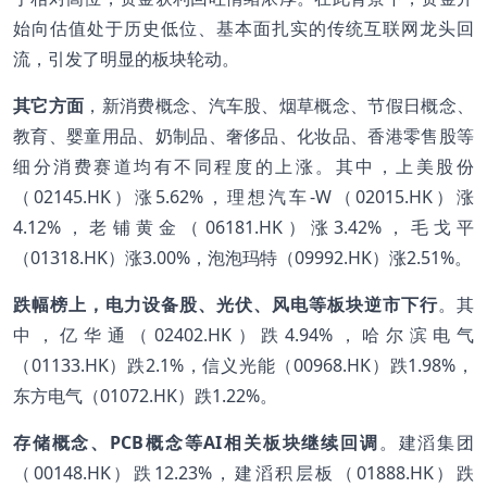
始向估值处于历史低位、基本面扎实的传统互联网龙头回
流，引发了明显的板块轮动。
其它方面
，新消费概念、汽车股、烟草概念、节假日概念、
教育、婴童用品、奶制品、奢侈品、化妆品、香港零售股等
细分消费赛道均有不同程度的上涨。其中，上美股份
（02145.HK）涨5.62%，理想汽车-W（02015.HK）涨
4.12%，老铺黄金（06181.HK）涨3.42%，毛戈平
（01318.HK）涨3.00%，泡泡玛特（09992.HK）涨2.51%。
跌幅榜上，电力设备股、光伏、风电等板块逆市下行
。其
中，亿华通（02402.HK）跌4.94%，哈尔滨电气
（01133.HK）跌2.1%，信义光能（00968.HK）跌1.98%，
东方电气（01072.HK）跌1.22%。
存储概念、PCB概念等AI相关板块继续回调
。建滔集团
（00148.HK）跌12.23%，建滔积层板（01888.HK）跌