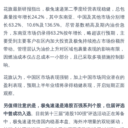
花旗最新研报指出，极兔速递第二季度经营表现稳健，总包
裹量按年增长24.2%，其中东南亚、中国及其他市场分别增
长63.2%、10.6%及136.5%。尽管基数稍高及期内油价急
升，东南亚市场仍录得63.2%按年增长，略超该行预期，主
要受到主要客户在区内加大投资及极兔持续抢占市场份额所
带动。管理层认为油价上升对区域包裹量表现的影响有限，
因燃油成本仅占总成本一小部分，且已采取多项措施控制影
响。
花旗认为，中国区市场表现强韧，加上中国市场同业潜在的
盈利表现，预期上半年业绩将录得稳健表现，开启短期正面
观察。
另值得注意的是，极兔速递是港股百强系列个股，往届评选
中曾成功入选
。目前第十三届“港股100强”评选活动正在筹备
中，极兔速递凭借国内稳基本盘、海外冲增量的双轮驱动，