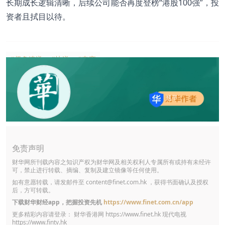
长期成长逻辑清晰，后续公司能否再度登榜“港股100强”，投
资者且拭目以待。
#极兔速递
#快递
#电商
瓶子
免责声明
财华网所刊载内容之知识产权为财华网及相关权利人专属所有或持有未经许
可，禁止进行转载、摘编、复制及建立镜像等任何使用。
如有意愿转载，请发邮件至
content@finet.com.hk
，获得书面确认及授权
后，方可转载。
下载财华财经app，把握投资先机
https://www.finet.com.cn/app
更多精彩内容请登录： 财华香港网
https://www.finet.hk
现代电视
https://www.fintv.hk