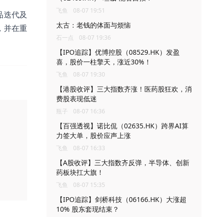
飞鱼
08-07 19:51
品迭代及
太古：老钱的体面与烦恼
，并在重
石一点
08-07 19:36
。
【IPO追踪】优博控股（08529.HK）发盈
喜，股价一柱擎天，涨近30%！
飞鱼
08-07 19:30
【港股收评】三大指数齐涨！医药股狂欢，消
费股表现低迷
瓶子
08-07 16:36
【百强透视】诺比侃（02635.HK）跨界AI算
力签大单，股价应声上涨
飞鱼
08-07 16:33
【A股收评】三大指数齐反弹，半导体、创新
药板块扛大旗！
飞鱼
08-07 15:35
【IPO追踪】剑桥科技（06166.HK）大涨超
10% 股东套现结束？