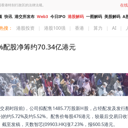
在线
国香港特别行政区的法律法规。
频
快讯
港交所发布
Web3
今日IPO
港股解码
一图解码
美股解码
A
热搜：
港股投资
|
港股100强
|
香港
|
算力
|
AI
|
5%配股净筹约70.34亿港元
9日(交易时段前)，公司拟配售1485.7万股新H股，占经配发及发
约5.72%及约5.52%。配售价每股476港元，较最后交易日收
发稿，天数智芯(09903.HK)涨7.23%，报600.5港元。