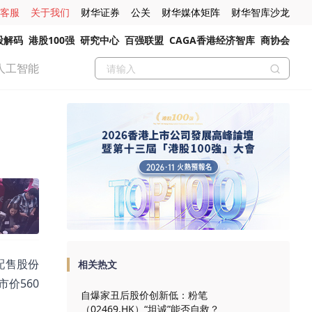
客服
关于我们
财华证券
公关
财华媒体矩阵
财华智库沙龙
股解码
港股100强
研究中心
百强联盟
CAGA香港经济智库
商协会
人工智能
行配售股份
相关热文
市价560
自爆家丑后股价创新低：粉笔
（02469.HK）“坦诚”能否自救？