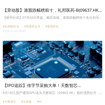
芯(09903.HK)涨7.23%，报600.5港元。公司拟将所得款项净额约
60%将用于关键材料及零部件的战略性供应链韧性及采购规划；约
【异动股】港股跌幅榜前十，礼邦医药-B(09637.HK)
15%将用于加速现有产品的产品迭代及工程验证，以及加快推进下一
跌47.87%，英派药业-B(07630.HK)跌43.68%
代产品的研发及商业化进程；约10%将用于提升全栈软件平台、模型
【财华社讯】07月02日早盘，截至发稿，港股跌幅榜前十名分别为礼
适配及开发者生态系统，并在重点行业扩展基于特定场景的AI算力解
邦医药-B(09637.HK)跌幅47.87%、英派药业-B(07630.HK)跌幅
决方案；约10%将用于选择性战略投资及收购；约5%将用于营运资
#礼邦医药-B
#英派药业-B
#驭势科技
43.68%、驭势科技(01511.HK)跌幅27.91%、广合科技(01989.HK)跌
金及一般企业用途。
2026-07-02 09:45
幅18.80%、剑桥科技(06166.HK)跌幅18.42%、长飞光纤光缆
(06869.HK)跌幅18.40%、鲟龙科技(06715.HK)跌幅18.07%、天辰生
物-B(01779.HK)跌幅17.83%、北海康成-B(01228.HK)跌幅17.78%、
天数智芯(09903.HK)跌幅16.56%。
【IPO追踪】传字节采购大单！天数智芯
（09903.HK）半年累涨3倍，还能上车？
6月18日,国产通用GPU龙头天数智芯（09903.HK）股价强势拉升，
截至发稿，涨幅13.37%，报589.5港元/股。自今年1月以144.6港元
#天数智芯
#次新股
#AI
发行价登陆港交所以来，该公司股价持续创新高，迄今累计涨幅已达