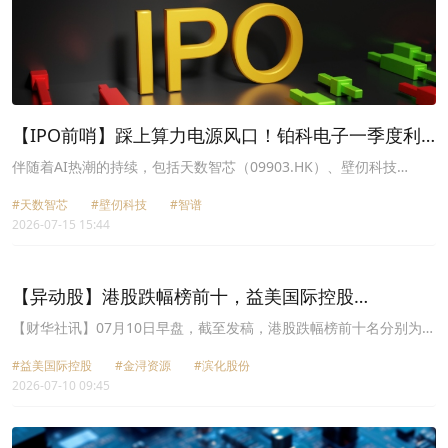
【IPO前哨】踩上算力电源风口！铂科电子一季度利
润却遭暴降
伴随着AI热潮的持续，包括天数智芯（09903.HK）、壁仞科技
（06082.HK）、智谱（02513.HK）在内的多家AI企业已经成功实现
#天数智芯
#壁仞科技
#智谱
在港股挂牌上市。
2026-07-15 15:44
【异动股】港股跌幅榜前十，益美国际控股
(01870.HK)跌20.00%，金浔资源(03636.HK)跌17.87%
【财华社讯】07月10日早盘，截至发稿，港股跌幅榜前十名分别为益
美国际控股(01870.HK)跌幅20.00%、金浔资源(03636.HK)跌幅
#益美国际控股
#金浔资源
#滨化股份
17.87%、滨化股份(06745.HK)跌幅16.38%、阳光能源(00757.HK)跌
2026-07-10 09:45
幅12.50%、诺亚智能(08131.HK)跌幅10.55%、友联国际教育租赁
(01563.HK)跌幅10.24%、天数智芯(09903.HK)跌幅10.03%、美因基
因(06667.HK)跌幅10.00%、华夏水务集团(08401.HK)跌幅9.38%、
祖龙娱乐(09990.HK)跌幅9.35%。