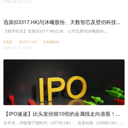
2026-06-18 15:55
307.67%，成为今年港股AI半导体赛道表现最为亮眼的标的之一。
迅策(03317.HK)与沐曦股份、天数智芯及壁仞科技分
别达成战略合作
【财华社讯】迅策(03317.HK)公布，公司近期与沐曦股份
(688802.SH)、天数智芯 (09903.HK)及壁仞科技(06082.HK)分别签署
#迅策
#03317.HK
#沐曦股份
战略合作协议。该等战略合作标志着公司在“算力＋数据”融合方向迈
2026-06-15 13:25
出重要一步，是公司数据基础设施平台、数据Token化能力与算力深
度融合，加速企业级AI规模化应用的关键落子。随着AI从通用训练到
垂直推理加速演进，公司与上述三方的合作旨在将场景化数据能力与
算力深度耦合，共同打造面向垂直行业的“软硬一体”解决方案，推动
算力在垂直场景加速落地。截至发稿，迅策涨6.65%，报157.2港
元；壁仞科技涨10.94%，报55.45港元；天数智芯涨4.26%，报
550.5港元。
【IPO速递】比头发丝细10倍的金属线走向港股！年
入3亿，却有隐忧
近年来，伴随着宁德时代（03750.HK）、兆易创新（03986.HK）、