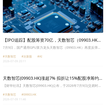
【IPO追踪】配股筹资70亿，天数智芯（09903.HK）
现金流告急还是长线布局？
7月9日，国产通用GPU算力龙头天数智芯（09903.HK）再度反弹，
截至收盘大涨5.89%，报593港元/股，资金交投活跃度显著升温，近
#天数智芯
#次新股
#AI
两个交易日累涨9.92%。
2026-07-09 20:11
天数智芯(09903.HK)涨超7% 拟折让15%配股净筹约
70.34亿港元
【财华社讯】天数智芯(09903.HK)公布，于2026年7月9日(交易时段
前)，公司拟配售1485.7万股新H股，占经配发及发行配售股份扩大后
#天数智芯
#09903.HK
的已发行H股及已发行股份总数(不包括任何库存股份)的约5.72%及约
2026-07-09 11:46
5.52%。配售价每股476港元，较最后交易日收市价560港元折让约
15%。配售所得款项净额预期约为70.34亿港元。截至发稿，天数智