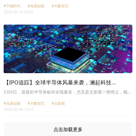
天数智芯（09903.HK）、壁仞科技（06082.HK）等公司的上市，港
#宁德时代
#兆易创新
#天数智芯
股市场的科技含量持续走高。
2026-06-10 15:25
【IPO追踪】全球半导体风暴来袭，澜起科技
（06809.HK）涨超18%
5月6日，港股的半导体板块全线爆发，尤其是次新股一骑绝尘，截至
发稿，澜起科技（06809.HK）大涨超18%，兆易创新（03986.HK）
#兆易创新
#天数智芯
#次新股
大涨15.88%，天数智芯（09903.HK）大涨12.30%，三家公司集体
2026-05-06 13:51
刷新上市以来的新高，人气可见一斑。
点击加载更多