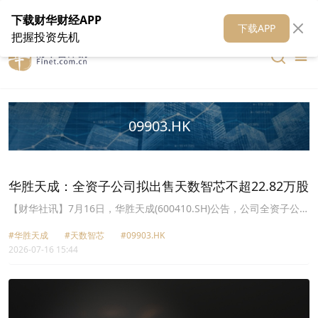
在线客服
关于我们
财华证券
公关
财华媒体矩阵
财华智库
下载财华财经APP
下载APP
把握投资先机
09903.HK
华胜天成：全资子公司拟出售天数智芯不超22.82万股
【财华社讯】7月16日，华胜天成(600410.SH)公告，公司全资子公司
香港华胜拟出售其持有天数智芯(09903.HK)的股票不超过22.82万
#华胜天成
#天数智芯
#09903.HK
股，拟出售比例不超过天数智芯总股本的0.085%，预计交易金额
2026-07-16 15:44
1.277亿港元。香港华胜出售所持天数智芯股票资产是基于公司发展
规划、经营财务状况以及证券市场情况做出的审慎决策，有助于优化
公司资产结构，提高资产收益率。