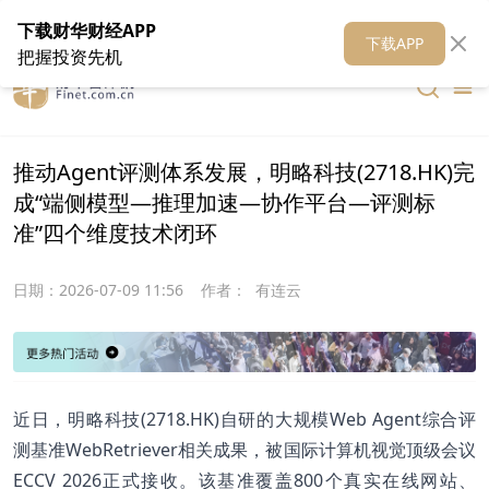
在线客服
关于我们
财华证券
公关
财华媒体矩阵
财华智库
下载财华财经APP
下载APP
把握投资先机
推动Agent评测体系发展，明略科技(2718.HK)完
成“端侧模型—推理加速—协作平台—评测标
准”四个维度技术闭环
日期：
2026-07-09 11:56
作者：
有连云
近日，明略科技(2718.HK)自研的大规模Web Agent综合评
测基准WebRetriever相关成果，被国际计算机视觉顶级会议
ECCV 2026正式接收。该基准覆盖800个真实在线网站、