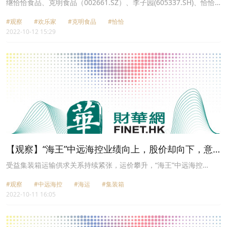
压力大
继恰恰食品、克明食品（002661.SZ）、李子园(605337.SH)、恰恰
食品（002557.SZ）等食品行业多家上市公司宣布提价后，日前由杨
#观察
#欢乐家
#克明食品
#恰恰
幂代言的欢乐家（300997.SZ）也对旗下水果罐头进行提价，大众品
2022-10-12 15:29
类涨价现象受到关注。
【观察】“海王”中远海控业绩向上，股价却向下，意
味着什么？
受益集装箱运输供求关系持续紧张，运价攀升，“海王”中远海控
（601919.SH）（01919.HK）业绩屡创新高。
#观察
#中远海控
#海运
#集装箱
2022-10-11 16:05