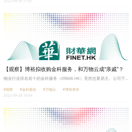
2022-09-30 11:07
念股板块涨幅为4.51%，表现远优于同期上证指数-0.36%的涨跌幅。
【观察】博裕拟收购金科服务，和万物云成“亲戚”？
物业行业排名前十的金科服务（09666.HK）竟然也要易主。公司于
2021年底引入的战略投资者，兼公司二股东博裕，拟以最高现金代价
#观察
#金科股份
#万物云
#博裕资本
为47.63亿港元进行要约收购，全面控股金科服务。如果本次要约收
2022-09-28 19:54
购成功，博裕两次投入不到90亿港元便成功入主金科服务，而金科系
出局。