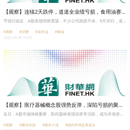
【观察】连续2天跌停，道道全业绩亏损，食用油赛道
何时复苏？
节假日临近，A股表现弱势震荡，不少公司跌跌不休。9月30日，道
道全（002852.SZ）大幅低开超9%，随后封住跌停板，继昨日长阴线
#观察
#消费
#菜籽油
#粮油
后，公司已连续2天跌停，自9月中旬以来累计跌幅已超30%，并呈现
2022-09-30 19:20
加速下跌态势，目前公司股价报收11.1元/股，创出6月以来的新低。
【观察】医疗器械概念股强势反弹，深陷亏损的聚光
科技为何能领涨？
近日，A股市场情绪萎靡，医药题材表现却异常活跃，成为市场资金
新宠。9月30日，医疗器械概念股板块行情继续走高，截至发稿前板
#观察
#聚光科技
#股价大涨
#国内环境监测龙头
块涨幅达0.85%。据东财行情显示，截至9月27日至今，医药器械概