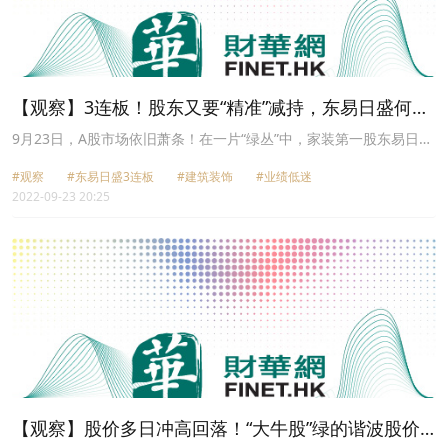
【观察】3连板！股东又要“精准”减持，东易日盛何以
成妖？
9月23日，A股市场依旧萧条！在一片“绿丛”中，家装第一股东易日盛
（002713.SZ）却显得格外火红。今日早盘开盘后，该股维持高位震
#观察
#东易日盛3连板
#建筑装饰
#业绩低迷
荡走势，随后封上涨停板，报收7.74元/股。自9月21日以来，东易日
2022-09-23 20:25
盛已成功实现3连板，涨势颇为凶猛。
【观察】股价多日冲高回落！“大牛股”绿的谐波股价