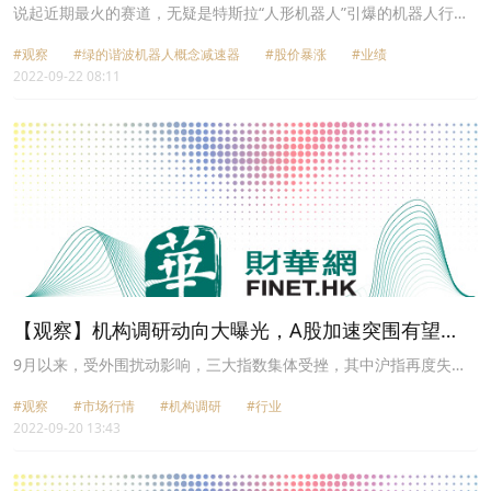
已见顶？
说起近期最火的赛道，无疑是特斯拉“人形机器人”引爆的机器人行
业。其中，减速器作为工业机器人的核心零部件之一，获得了市场广
#观察
#绿的谐波机器人概念减速器
#股价暴涨
#业绩
泛关注。国内谐波减速器绝对龙头绿的谐波（688017.SH），自然成
2022-09-22 08:11
为投资者追捧的焦点。自4月27日起该股便一路走高，在7月29日涨
至209元，短短3个月大涨超300%，迄今累计涨幅仍2倍有余。
【观察】机构调研动向大曝光，A股加速突围有望
了？
9月以来，受外围扰动影响，三大指数集体受挫，其中沪指再度失守
3200点关口，整个行情面表现颇为惨淡。股市低迷背景下，成长风格
#观察
#市场行情
#机构调研
#行业
进入弱势整理，资金向电力、油服、航空等前期冷门行业发生轮动，
2022-09-20 13:43
博弈激烈。