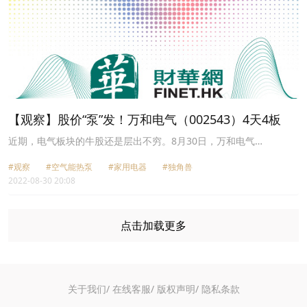
【观察】股价“泵”发！万和电气（002543）4天4板
近期，电气板块的牛股还是层出不穷。8月30日，万和电气
（002543.SZ）继续一字板，股价创近4年以来的新高，报收12.93
#观察
#空气能热泵
#家用电器
#独角兽
元/股，市值为96.15亿元，距离百亿仅一步之遥。自4月28日股价低
2022-08-30 20:08
点以来，公司累计涨幅128.9%。
点击加载更多
关于我们/
在线客服/
版权声明/
隐私条款