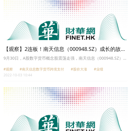
【观察】2连板！南天信息（000948.SZ）成长的故事
能否持续？
9月30日，A股数字货币概念股震荡走强，南天信息（000948.SZ）、
京北方（002987.SZ）、华扬联众（603825.SH）、仁东控股
#观察
#南天信息数字货币跨境支付
#股价大涨
#业绩
（002647.SZ）等纷纷涨停，四方精创（300468.SZ）、长亮科技
2022-10-03 10:44
（300348.SZ）等股跟涨。