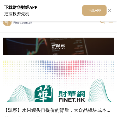
在线客服
关于我们
财华证券
公关
财华媒体矩阵
财华智库
下载财华财经APP
下载APP
把握投资先机
#观察
【观察】水果罐头再提价的背后，大众品板块成本端