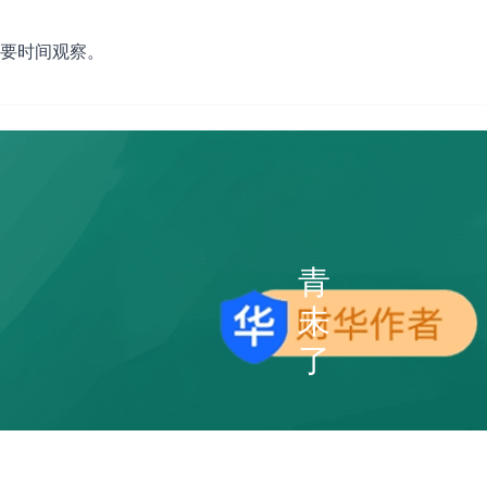
要时间观察。
青
未
了