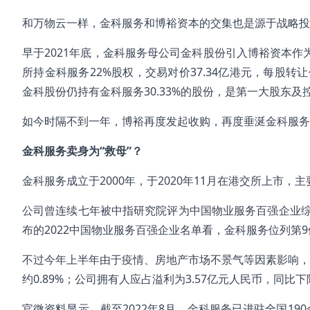
和万物云一样，金科服务和博裕资本的交集也是源于战略投
早于2021年底，金科服务母公司金科股份引入博裕资本作为
所持金科服务22%股权，交易对价37.34亿港元，每股
金科股份仍持有金科服务30.33%的股份，是第一大股东及
如今时隔不到一年，博裕再度发起收购，再度垂涎金科服务
金科服务卖身为“救母”？
金科服务成立于2000年，于2020年11月在港交所上市
公司曾连续七年被中指研究院评为中国物业服务百强企业综
布的2022中国物业服务百强企业名单看，金科服务位列第
不过今年上半年由于疫情、房地产市场不景气等因素影响，金
约0.89%；公司拥有人应占溢利为3.57亿元人民币，同比下降
官微资料显示，截至2022年8月，金科服务已进驻全国19