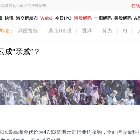
在线
国香港特别行政区的法律法规。
频
快讯
港交所发布
Web3
今日IPO
港股解码
一图解码
美股解码
A
热搜：
港股投资
|
港股100强
|
香港
|
算力
|
AI
|
成“亲戚”？
。
拟以最高现金代价为47.63亿港元进行要约收购，全面控股金科