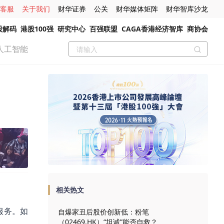
客服
关于我们
财华证券
公关
财华媒体矩阵
财华智库沙龙
股解码
港股100强
研究中心
百强联盟
CAGA香港经济智库
商协会
人工智能
相关热文
服务。如
自爆家丑后股价创新低：粉笔
（02469.HK）“坦诚”能否自救？