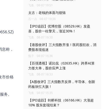
飞鱼
08-07 19:51
太古：老钱的体面与烦恼
石一点
08-07 19:36
【IPO追踪】优博控股（08529.HK）发盈
喜，股价一柱擎天，涨近30%！
6.SZ)
飞鱼
08-07 19:30
【港股收评】三大指数齐涨！医药股狂欢，消
消息称，
费股表现低迷
瓶子
08-07 16:36
【百强透视】诺比侃（02635.HK）跨界AI算
力签大单，股价应声上涨
飞鱼
08-07 16:33
收市价格
【A股收评】三大指数齐反弹，半导体、创新
药板块扛大旗！
飞鱼
08-07 15:35
服务。
【IPO追踪】剑桥科技（06166.HK）大涨超
10% 股东套现结束？