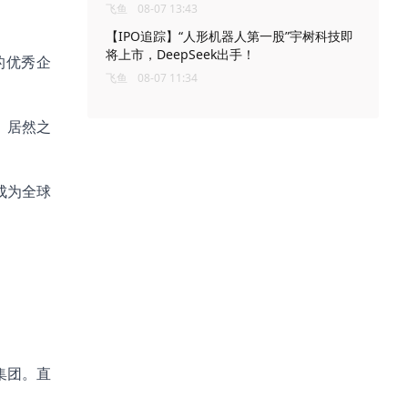
飞鱼
08-07 13:43
【IPO追踪】“人形机器人第一股”宇树科技即
将上市，DeepSeek出手！
的优秀企
飞鱼
08-07 11:34
、居然之
成为全球
集团。直