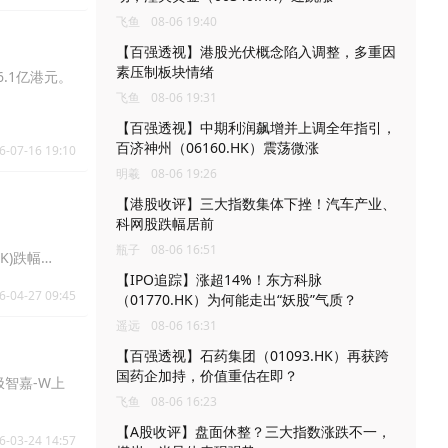
飞鱼
08-06 19:40
【百强透视】港股光伏概念陷入调整，多重因
素压制板块情绪
6.1亿港元。
飞鱼
08-06 19:31
【百强透视】中期利润飙增并上调全年指引，
百济神州（06160.HK）震荡微涨
6-07-16 19:10
明羲
08-06 19:26
【港股收评】三大指数集体下挫！汽车产业、
科网股跌幅居前
瓶子
08-06 16:51
HK)跌幅
5.00%。
【IPO追踪】涨超14%！东方科脉
6-04-27 09:45
（01770.HK）为何能走出“妖股”气质？
遥远
08-06 16:31
【百强透视】石药集团（01093.HK）再获跨
国药企加持，价值重估在即？
极智嘉-W上
飞鱼
08-06 16:23
【A股收评】盘面休整？三大指数涨跌不一，
6-03-24 14:57