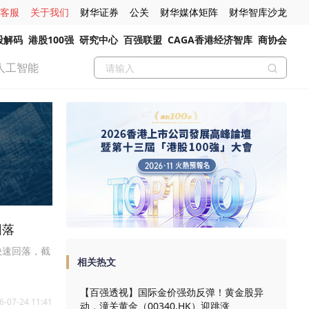
客服
关于我们
财华证券
公关
财华媒体矩阵
财华智库沙龙
股解码
港股100强
研究中心
百强联盟
CAGA香港经济智库
商协会
人工智能
回落
后快速回落，截
相关热文
【百强透视】国际金价强劲反弹！黄金股异
6-07-24 11:41
动，潼关黄金（00340.HK）迎跳涨