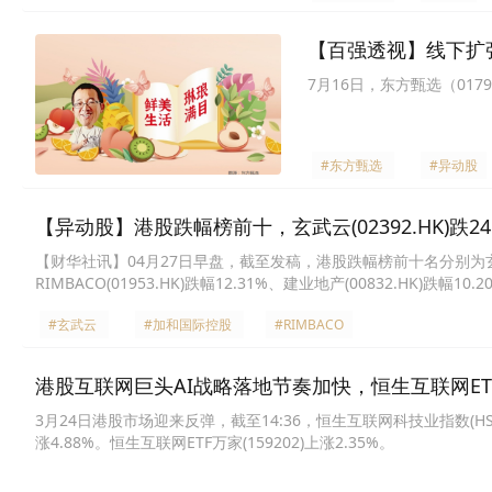
【百强透视】线下扩张
7月16日，东方甄选（0179
#东方甄选
#异动股
【异动股】港股跌幅榜前十，玄武云(02392.HK)跌24.8
【财华社讯】04月27日早盘，截至发稿，港股跌幅榜前十名分别为玄武云(02
RIMBACO(01953.HK)跌幅12.31%、建业地产(00832.HK)跌幅1
8.33%、吉盛集团控股(08133.HK)跌幅8.33%、东方甄选(01797.HK
#玄武云
#加和国际控股
#RIMBACO
港股互联网巨头AI战略落地节奏加快，恒生互联网ETF万
3月24日港股市场迎来反弹，截至14:36，恒生互联网科技业指数(HSI
涨4.88%。恒生互联网ETF万家(159202)上涨2.35%。