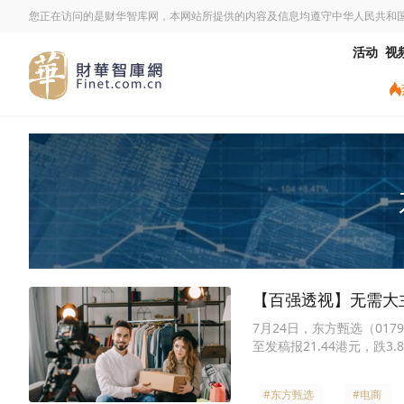
您正在访问的是财华智库网，本网站所提供的内容及信息均遵守中华人民共和
活动
视
【百强透视】无需大主
7月24日，东方甄选（01
至发稿报21.44港元，跌3.
#东方甄选
#电商