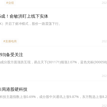
#业绩
202
6成！俞敏洪盯上线下实体
.HK）开启了俯冲模式，股价一路震荡下行。
#直播电商
202
93)备受关注
)成分股方面涨跌互现，易点天下(301171)领涨2.07%，蓝色光标(300058
202
键布局港股硬科技
科技主题指数上涨0.69%，成分股中兴通讯上涨9.87%，东方甄选上涨8.2
202