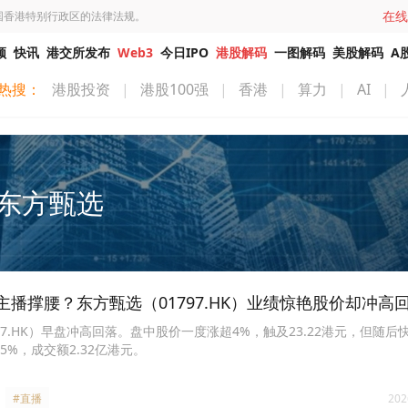
在线
国香港特别行政区的法律法规。
频
快讯
港交所发布
Web3
今日IPO
港股解码
一图解码
美股解码
A
热搜：
港股投资
|
港股100强
|
香港
|
算力
|
AI
|
东方甄选
播撑腰？东方甄选（01797.HK）业绩惊艳股价却冲高
797.HK）早盘冲高回落。盘中股价一度涨超4%，触及23.22港元，但随
85%，成交额2.32亿港元。
#直播
202