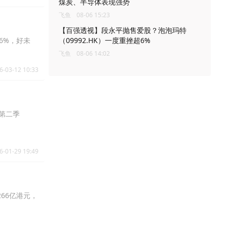
煤炭、半导体表现强势
飞鱼
08-06 15:23
【百强透视】段永平抛售爱股？泡泡玛特
46%，好未
（09992.HK）一度重挫超6%
飞鱼
08-06 14:02
6-03-12 10:33
止第二季
6-01-29 19:49
266亿港元，