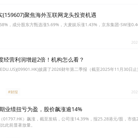
(159607)聚焦海外互联网龙头投资机遇
.68%，成分股东方甄选涨5.69%，大麦娱乐涨1.43%，京东集团-SW涨0.
202
度经营利润增超2倍！机构怎么看？
DU.US)(09901.HK)披露了2026财年第二季报（截至2025年11月30日
#财报
202
中期业绩扭亏为盈，股价飙涨逾14%
01797.HK）飙涨，截至发稿，公司涨14.39%，报25.28港元/股，市值
相比此前显著放量。