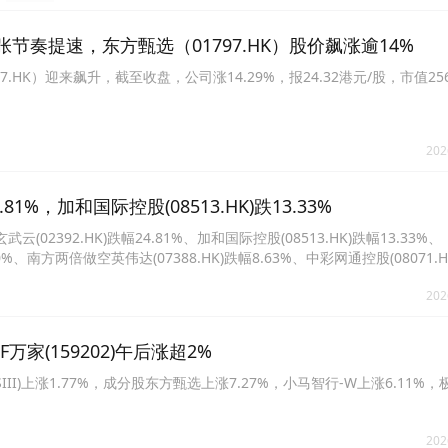
节奏提速，东方甄选（01797.HK）股价飙涨逾14%
7.HK）迎来飙升，截至收盘，公司涨14.29%，报24.32港元/股，市值25
202
1%，加和国际控股(08513.HK)跌13.33%
392.HK)跌幅24.81%、加和国际控股(08513.HK)跌幅13.33%、
0.20%、南方两倍做空英伟达(07388.HK)跌幅8.63%、中彩网通控股(08071.
)跌幅7.42%、香港宽频(01310.HK)跌幅5.37%、海通恒信(01905.HK)跌幅
202
家(159202)午后涨超2%
II)上涨1.77%，成分股东方甄选上涨7.27%，小马智行-W上涨6.11%，
202