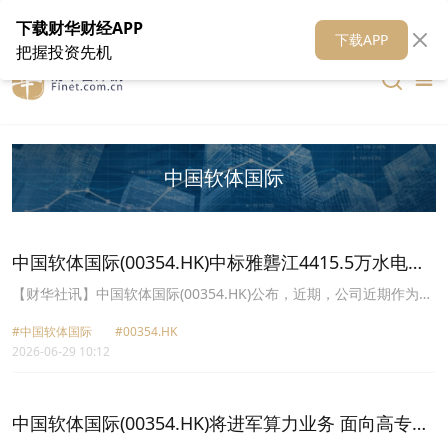
在线客服
关于我们
财华证券
公关
财华媒体矩阵
财华智库
下载财华财经APP
下载APP
把握投资先机
中国软体国际
中国软体国际(00354.HK)中标雅礱江4415.5万水电智
慧运行大模型项目
【财华社讯】中国软体国际(00354.HK)公布，近期，公司近期作为联
合体牵头单位，联合国家气象中心、南京南瑞水利水电科技，成功中
#中国软体国际
#00354.HK
标雅礱江流域水电开发的天气预测与水风光蓄智慧运行大模型(一期)
2026-06-29 10:12
软体研发项目，项目中标金额人民币4415.5万元。
中国软体国际(00354.HK)将进军算力业务 面向高专业