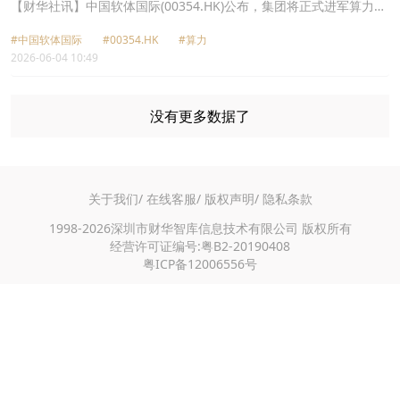
价值Token运营
【财华社讯】中国软体国际(00354.HK)公布，集团将正式进军算力业
务。公司将面向高专业价值Token运营，把握人工智能时代算力作为
#中国软体国际
#00354.HK
#算力
核心生产要素机遇，构筑可持续第二增长曲线的战略部署。为构建稳
2026-06-04 10:49
定、可靠的算力供给能力，狱实算力业务发展基础，集团计划于年内
批量采购高端AI服务器、建设配套算力基础设施及开展相关业务。有
关投入将按业务推进进度及市场情况分阶段实施，资金来源为集团自
有资金及/或外部融资。
没有更多数据了
关于我们/
在线客服/
版权声明/
隐私条款
1998-2026深圳市财华智库信息技术有限公司 版权所有
经营许可证编号:粤B2-20190408
粤ICP备12006556号