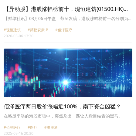
【异动股】港股涨幅榜前十，现恒建筑(01500.HK)涨
47.93%，药捷安康-B(02617.HK)涨41.26%
【财华社讯】03月06日午盘，截至发稿，港股涨幅榜前十名分别为现
恒建筑(01500.HK)涨幅47.93%、药捷安康-B(02617.HK)涨幅
#现恒建筑
#药捷安康-B
#佰泽医疗
41.26%、佰泽医疗(02609.HK)涨幅24.17%、君圣泰医药-
2026-03-06 13:30
B(02511.HK)涨幅23.26%、多想云(06696.HK)涨幅22.96%、协同通
信(01613.HK)涨幅22.22%、京东物流(02618.HK)涨幅20.25%、第七
大道(00797.HK)涨幅20.00%、森美控股(00756.HK)涨幅19.61%、怡
俊集团控股(02442.HK)涨幅19.30%。
佰泽医疗两日股价涨幅近100%，南下资金凶猛？
在略显平淡的港股市场中，突然杀出一匹让人瞠目结舌的黑马。
#佰泽医疗
#医疗
#港股通
2025-09-16 20:30