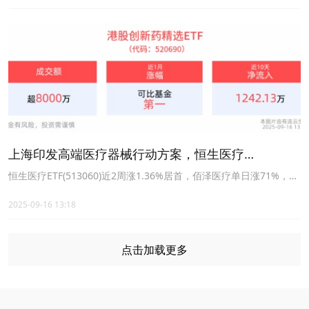
上海印发高端医疗器械行动方案，恒生医疗
ETF(513060)近2周涨幅居同类首位，成分股佰泽医疗
恒生医疗ETF(513060)近2周涨1.36%居首，佰泽医疗单日涨71%，上
海发布高端医疗器械支持政策，聚焦创新药械发展。
涨超70%
2025-09-16 13:18
点击加载更多