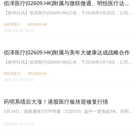
佰泽医疗(02609.HK)附属与微联微通、明悦医疗达成
战略合作
【财华社讯】佰泽医疗(02609.HK)公布，于2026年5月20日，公司的
全资附属公司佰泽医疗投资集团有限公司与微联微通及明悦医疗分别
#佰泽医疗
#02609.HK
签署了战略合作协议。微联微通与明悦医疗均为微创医疗科学有限公
2026-05-20 16:42
司(00853.HK)的附属公司。根据战略合作协议，三方将在供应链合
作：微联微通和明悦医疗将为集团旗下医院提供微创医疗科学集团旗
下各业务板块的全套高价值耗材及综合解决方案。心血管与脑血管学
科建设：三方将在集团旗下医院共同建设区域性心血管及脑血管诊疗
佰泽医疗(02609.HK)附属与美年大健康达成战略合作
中心，在设备技术、专家资源及场地设施方面开展合作。手术机器人
诊疗中心建设：三方将在集团旗下医院共同建设内窥镜及骨科手术机
【财华社讯】佰泽医疗(02609.HK)公布，于2026年5月18日，公司的
器人中心，打造集临床诊疗、技术培训、科研及学术交流于一体的专
全资附属公司佰泽医疗投资集团有限公司与美年大健康产业控股股份
业化智能平台。
#佰泽医疗
#02609.HK
有限公司(002044.SZ)的附属公司，美年大健康签署了战略合作协
2026-05-18 16:43
议，双方将基于各自优势资源，在全国范围内共同推进“预防－筛查
－诊疗－康复”一体化的全周期健康管理服务体系构建。
药明系绩后大涨！港股医疗板块迎修复行情
3月24日，港股通医疗ETF华夏（520510）盘中一度涨超3%。药明合
联和药明康德强势领涨，均一度涨超9%。佰泽医疗、科伦博泰生
物、三生制药和凯莱英等涨幅居前。
2026-03-24 11:25