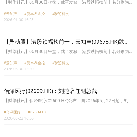
41.19%，资本界金控(00204.HK)跌37.06%
【财华社讯】06月30日收盘，截至发稿，港股跌幅榜前十名分别为云
知声(09678.HK)跌幅41.19%、资本界金控(00204.HK)跌幅37.06%、
#云知声
#资本界金控
#驴迹科技
驴迹科技(01745.HK)跌幅30.51%、泽景股份(02632.HK)跌幅
2026-06-30 16:25
27.02%、中国基础能源(08117.HK)跌幅24.07%、倩碧控股
(08367.HK)跌幅23.36%、义合控股(01662.HK)跌幅23.17%、数科集
团股权(02970.HK)跌幅23.00%、佰泽医疗(02609.HK)跌幅22.22%、
佰金生命科学(01466.HK)跌幅19.23%。
【异动股】港股跌幅榜前十，云知声(09678.HK)跌
41.89%，资本界金控(00204.HK)跌36.36%
【财华社讯】06月30日午盘，截至发稿，港股跌幅榜前十名分别为云
知声(09678.HK)跌幅41.89%、资本界金控(00204.HK)跌幅36.36%、
#云知声
#资本界金控
#驴迹科技
驴迹科技(01745.HK)跌幅25.42%、义合控股(01662.HK)跌幅
2026-06-30 13:30
24.39%、数科集团股权(02970.HK)跌幅22.33%、佰泽医疗
(02609.HK)跌幅21.05%、中国基础能源(08117.HK)跌幅20.37%、大
成食品(03999.HK)跌幅20.31%、泽景股份(02632.HK)跌幅20.16%、
倩碧控股(08367.HK)跌幅16.80%。
佰泽医疗(02609.HK)：刘燕辞任副总裁
【财华社讯】佰泽医疗(02609.HK)公布，自2026年5月22日起，刘燕
已辞任公司副总裁一职，原因是彼有意投入更多时间及精力于彼之其
#佰泽医疗
#02609.HK
他事务。
2026-05-22 16:56